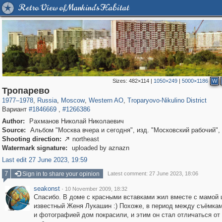
Retro View of Mankind's Habitat
Sizes:
482×114
|
1050×249
|
5000×1186
W
319,780
1,406,504
8,286
27,129
29,243
310
2,259
7
Тропарево
1977
–
1978
,
Russia
,
Moscow
,
Western AO
,
Troparyovo-Nikulino District
Вариант
#1846669
,
#1266386
Author:
Рахманов Николай Николаевич
Source:
Альбом "Москва вчера и сегодня", изд. "Московский рабочий",
Shooting direction:
northeast

Watermark signature:
uploaded by aznazn
Last edit 27 June 2023, 19:59
7
Sign in to share your opinion
Latest comment: 27 June 2023, 18:06
seakonst
·
10 November 2009, 18:32
Спасибо. В доме с красными вставками жил вместе с мамой
известный Женя Лукашин :) Похоже, в период между съёмка
и фотографией дом покрасили, и этим он стал отличаться от