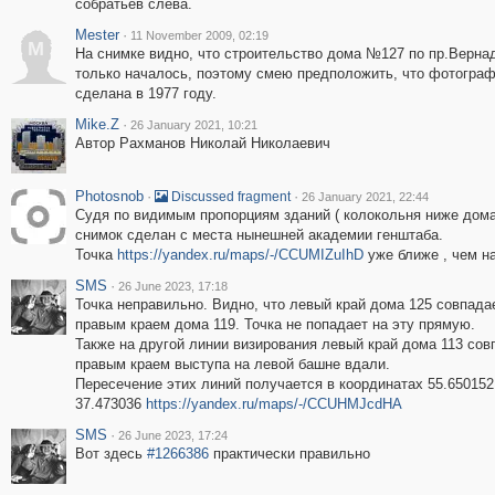
собратьев слева.
Mester
·
11 November 2009, 02:19
M
На снимке видно, что строительство дома №127 по пр.Верна
только началось, поэтому смею предположить, что фотогра
сделана в 1977 году.
Mike.Z
·
26 January 2021, 10:21
Автор Рахманов Николай Николаевич
Photosnob
·
·
Discussed fragment
26 January 2021, 22:44
Судя по видимым пропорциям зданий ( колокольня ниже дома
снимок сделан с места нынешней академии генштаба.
Точка
https://yandex.ru/maps/-/CCUMIZuIhD
уже ближе , чем н
SMS
·
26 June 2023, 17:18
Точка неправильно. Видно, что левый край дома 125 совпада
правым краем дома 119. Точка не попадает на эту прямую.
Также на другой линии визирования левый край дома 113 сов
правым краем выступа на левой башне вдали.
Пересечение этих линий получается в координатах 55.650152
37.473036
https://yandex.ru/maps/-/CCUHMJcdHA
SMS
·
26 June 2023, 17:24
Вот здесь
#1266386
практически правильно