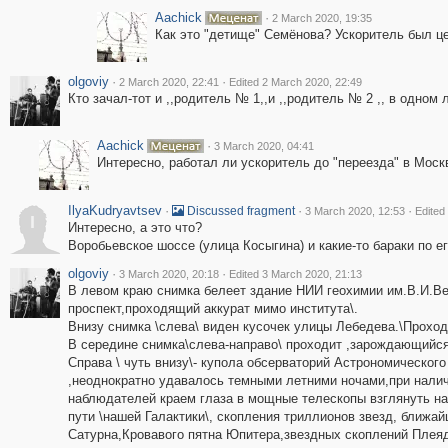
Aachick
·
2 March 2020, 19:35
Как это "детище" Семёнова? Ускоритель был ц
olgoviy
·
·
2 March 2020, 22:41
Edited 2 March 2020, 22:49
Кто зачал-тот и ,,родитель № 1,,и ,,родитель № 2 ,, в одном 
Aachick
·
3 March 2020, 04:41
Интересно, работал ли ускоритель до "переезда" в Моск
IlyaKudryavtsev
·
·
·
Discussed fragment
3 March 2020, 12:53
Edited
I
Интересно, а это что?
Воробьевское шоссе (улица Косыгина) и какие-то бараки по е
olgoviy
·
·
3 March 2020, 20:18
Edited 3 March 2020, 21:13
В левом краю снимка белеет здание НИИ геохимии им.В.И.Вер
проспект,проходящий аккурат мимо института\.
Внизу снимка \слева\ виден кусочек улицы Лебедева.\Прохо
В середине снимка\слева-направо\ проходит ,зарождающийся
Cправа \ чуть внизу\- купола обсерваторий Астрономическог
,неоднократно удавалось темными летними ночами,при налич
наблюдателей краем глаза в мощные телескопы взглянуть н
пути \нашей Галактики\, скопления триллионов звезд, ближа
Сатурна,Кровавого пятна Юпитера,звездных скоплений Плеяд \