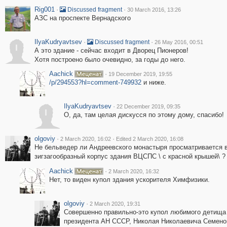
Rig001
·
·
Discussed fragment
30 March 2016, 13:26
АЗС на проспекте Вернадского
IlyaKudryavtsev
·
·
Discussed fragment
26 May 2016, 00:51
I
А это здание - сейчас входит в Дворец Пионеров!
Хотя построено было очевидно, за годы до него.
Aachick
·
19 December 2019, 19:55
/p/294553?hl=comment-749932
и ниже.
IlyaKudryavtsev
·
22 December 2019, 09:35
I
О, да, там целая дискусся по этому дому, спасибо!
olgoviy
·
·
2 March 2020, 16:02
Edited 2 March 2020, 16:08
Не бельведер ли Андреевского монастыря просматривается в 
зигзагообразный корпус здания ВЦСПС \ с красной крышей\ ?
Aachick
·
2 March 2020, 16:32
Нет, то виден купол здания ускорителя Химфизики.
olgoviy
·
2 March 2020, 19:31
Совершенно правильно-это купол любимого детища 
президента АН СССР, Николая Николаевича Семено