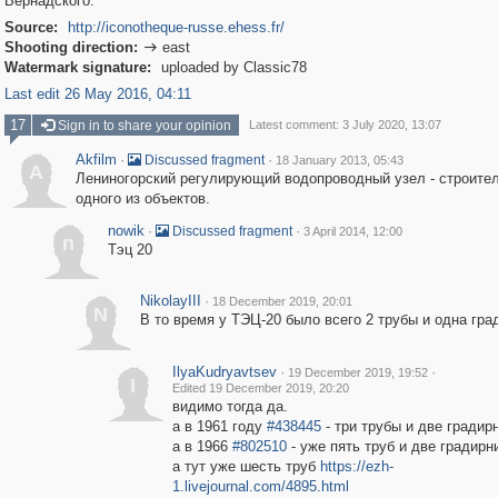
Вернадского.
Source:
http://iconotheque-russe.ehess.fr/
Shooting direction:
east

Watermark signature:
uploaded by Classic78
Last edit 26 May 2016, 04:11
17
Sign in to share your opinion
Latest comment: 3 July 2020, 13:07
Akfilm
·
·
Discussed fragment
18 January 2013, 05:43
A
Лениногорский регулирующий водопроводный узел - строите
одного из объектов.
nowik
·
·
Discussed fragment
3 April 2014, 12:00
n
Тэц 20
NikolayIII
·
18 December 2019, 20:01
N
В то время у ТЭЦ-20 было всего 2 трубы и одна гра
IlyaKudryavtsev
·
·
19 December 2019, 19:52
I
Edited 19 December 2019, 20:20
видимо тогда да.
а в 1961 году
#438445
- три трубы и две градир
а в 1966
#802510
- уже пять труб и две градирн
а тут уже шесть труб
https://ezh-
1.livejournal.com/4895.html