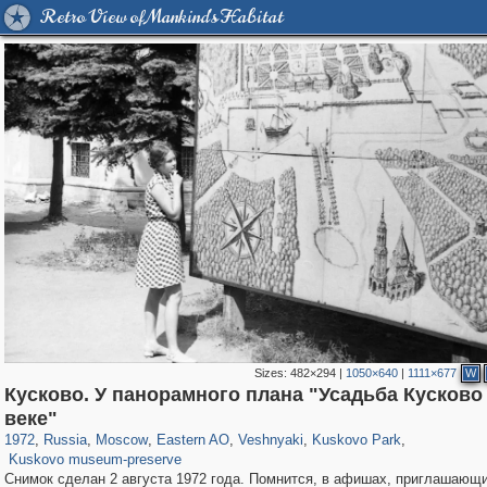
Retro View of Mankind's Habitat
Sizes:
482×294
|
1050×640
|
1111×677
W
Кусково. У панорамного плана "Усадьба Кусково в
319,716
1,406,003
8,286
20,915
29,243
306
2,289
66
1,514
53
веке"
1,150
37
1972
,
Russia
,
Moscow
,
Eastern AO
,
Veshnyaki
,
Kuskovo Park
,
Kuskovo museum-preserve
Снимок сделан 2 августа 1972 года. Помнится, в афишах, приглашающ