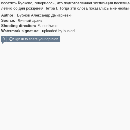
посетить Кусково, говорилось, что подготовленная экспозиция посвяща
летию со дня рождения Петра I. Тогда эти слова показались мне необы
Author:
Бубнов Александр Дмитриевич
Source:
Личный архив
Shooting direction:
northwest

Watermark signature:
uploaded by bualed
0
Sign in to share your opinion