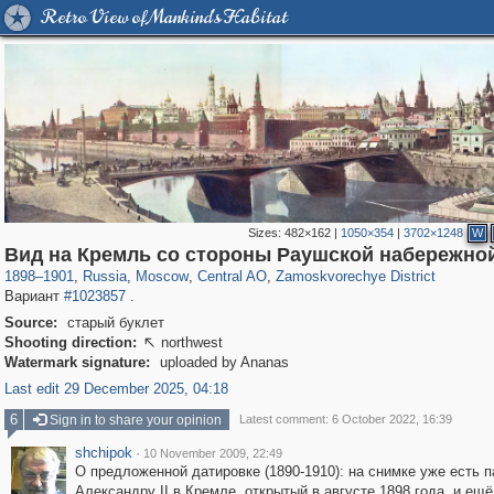
Retro View of Mankind's Habitat
Sizes:
482×162
|
1050×354
|
3702×1248
W
319,861
1,406,837
160,009
8,286
29,243
5,916
6,190
211
Вид на Кремль со стороны Раушской набережно
1898
–
1901
,
Russia
,
Moscow
,
Central AO
,
Zamoskvorechye District
Вариант
#1023857
.
Source:
старый буклет
Shooting direction:
northwest

Watermark signature:
uploaded by Ananas
Last edit 29 December 2025, 04:18
6
Sign in to share your opinion
Latest comment: 6 October 2022, 16:39
shchipok
·
10 November 2009, 22:49
О предложенной датировке (1890-1910): на снимке уже есть 
Александру II в Кремле, открытый в августе 1898 года, и ещё