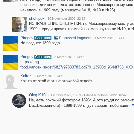
признаков движения электротрамваев по Москворецкому мост
началось в 1909 году (маршруты №18, №19 и №25).
shchipok
·
10 November 2009, 22:52
ИСПРАВЛЕНИЕ ОПЕПЯТКИ: по Москворецкому мосту хо
1909 г. среди прочих трамвайных маршрутов не №19, а 
Pirogov
·
·
Discussed fragment
3 March 2019, 13:41
Не позднее 1899 года
Pirogov
·
3 March 2019, 13:45
https://img-
fotki.yandex.ru/get/6827/97833783.dd7/0_13960d_9644f753_XXX
Koltez
·
3 March 2019, 14:19
K
Как-то от этой фоты фотожабой отдаёт....
Oleg1910
·
·
6 October 2022, 16:39
Edited 6 October 2022, 16:42
Не, есть похожий фотохром 1896г. А это (судя по ремон
Вас.Блаженного) - 1898-1899гг. (тут вариант побольше -
#