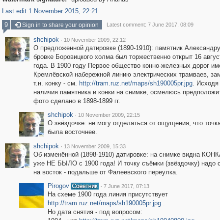
Last edit 1 November 2015, 22:21
9
Sign in to share your opinion
Latest comment: 7 June 2017, 08:09
shchipok
·
10 November 2009, 22:12
О предложенной датировке (1890-1910): памятник Александру 
бровке Боровицкого холма был торжественно открыт 16 авгус
года. В 1900 году Первое общество конно-железных дорог и
Кремлёвской набережной линию электрических трамваев, з
т.н. конку - см.
http://tram.ruz.net/maps/sh190005pr.jpg
. Исходя
наличия памятника и конки на снимке, осмелюсь предположит
фото сделано в 1898-1899 гг.
shchipok
·
10 November 2009, 22:15
О звёздочке: не могу отделаться от ощущения, что точк
была восточнее.
shchipok
·
13 November 2009, 15:33
Об изменённой (1898-1910) датировке: на снимке видна КОНК
уже НЕ БЫЛО с 1900 года! И точку съёмки (звёздочку) надо 
на восток - подальше от Фалеевского переулка.
Pirogov
·
7 June 2017, 07:13
На схеме 1900 года линия присутствует
http://tram.ruz.net/maps/sh190005pr.jpg
.
Но дата снятия - под вопросом: