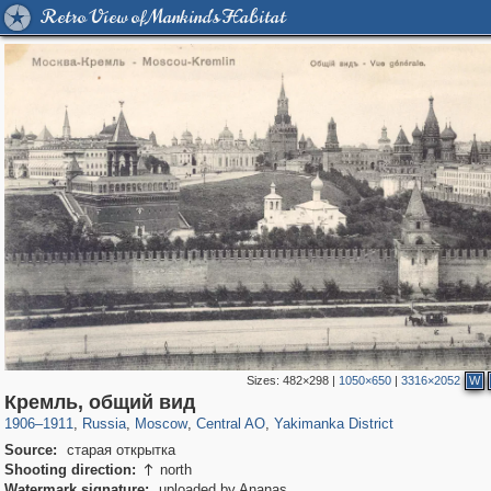
Retro View of Mankind's Habitat
Sizes:
482×298
|
1050×650
|
3316×2052
W
319,861
1,406,837
160,009
8,286
29,243
5,916
13,378
458
Кремль, общий вид
1906
–
1911
,
Russia
,
Moscow
,
Central AO
,
Yakimanka District
Source:
старая открытка
Shooting direction:
north

Watermark signature:
uploaded by Ananas