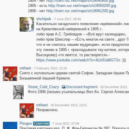
1904 - нет
http://tram.ruz.net/maps/sh19040800.jpg
1905 - есть
http://tram.ruz.net/maps/sh19050200.jpg
1906 - нет
http://tram.ruz.net/maps/sh19061200.jpg
shchipok
·
7 June 2017, 08:09
Касательно загадочного появления «вре́менной» ли
на Кремлёвской набережной в 1905 г.:
либо прав А.С. Грибоедов – «Всё врут календари»,
либо прав Шекспир – «Есть многое на свете , друг Г
что и не снилось нашим мудрецам», если предполож
эту линию в 1905 г. прокладывали тау-китяне, котор
Высоцкому) «то явятся, то растворятся» -
https://www.youtube.com/watch?v=4Lb3UaBGT2o
:)))
rothast
·
7 February 2010, 13:18
Снято с колокольни церкви святой Софии. Западная башня По
Безымянной башней Кремля.
Stone_Cold_Crazy
·
·
Discussed fragment
30 December 2013, 
Фото 1906 (окошко усыпальницы Вел.Кн. Сергея Александ
rothast
·
30 December 2013, 13:01
Поправлено.
Pirogov
·
7 June 2017, 07:05
Почтовая карточка изд. П. Ф. Фон-Гиргенсон № 387. Прошла п