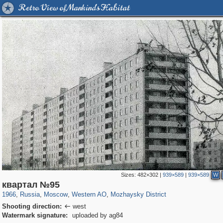
Retro View of Mankind's Habitat
Sizes:
482×302
|
939×589
|
939×589
W
319,864
1,406,840
8,286
27,129
29,243
310
2,189
16
квартал №95
1966
,
Russia
,
Moscow
,
Western AO
,
Mozhaysky District
Shooting direction:
west

Watermark signature:
uploaded by ag84