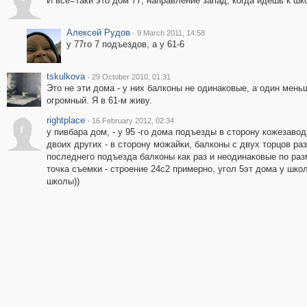
И все=таки это дом 77, направление запад, когда идёшь к ш
Алексей Рудов
·
9 March 2011, 14:58
у 77го 7 подъездов, а у 61-6
tskulkova
·
29 October 2010, 01:31
Это не эти дома - у них балконы не одинаковые, а один мень
огромный. Я в 61-м живу.
rightplace
·
16 February 2012, 02:34
r
у пивбара дом, - у 95 -го дома подъезды в сторону кожезавода
двоих других - в сторону можайки, балконы с двух торцов раз
последнего подъезда балконы как раз и неодинаковые по раз
точка съемки - строение 24с2 примерно, угол 5эт дома у шко
школы))