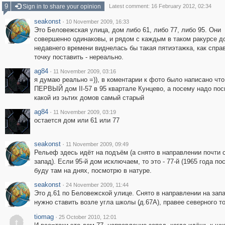
9
Sign in to share your opinion
Latest comment: 16 February 2012, 02:34
seakonst
·
10 November 2009, 16:33
Это Беловежская улица, дом либо 61, либо 77, либо 95. Они
совершенно одинаковы, и рядом с каждым в таком ракурсе д
недавнего времени виднелась бы такая пятиэтажка, как справ
точку поставить - нереально.
ag84
·
11 November 2009, 03:16
я думаю реально =)), в коментарии к фото было написано что
ПЕРВЫЙ дом II-57 в 95 квартале Кунцево, а посему надо по
какой из эьтих домов самый старый
ag84
·
11 November 2009, 03:19
остается дом или 61 или 77
seakonst
·
11 November 2009, 09:49
Рельеф здесь идёт на подъём (а снято в направлении почти с
запад). Если 95-й дом исключаем, то это - 77-й (1965 года пос
буду там на днях, посмотрю в натуре.
seakonst
·
24 November 2009, 11:44
Это д.61 по Беловежской улице. Снято в направлении на запа
нужно ставить возле угла школы (д.67А), правее северного то
tiomag
·
25 October 2010, 12:01
t