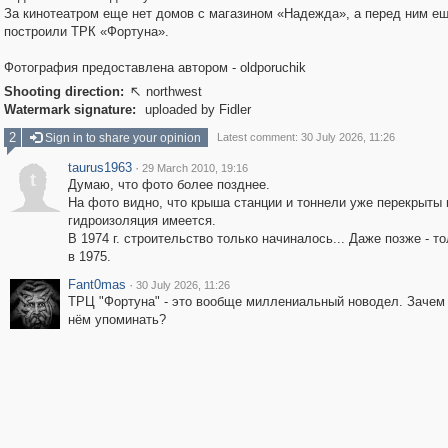
За кинотеатром еще нет домов с магазином «Надежда», а перед ним ещ
построили ТРК «Фортуна».
Фотография предоставлена автором - oldporuchik
Shooting direction:
northwest

Watermark signature:
uploaded by Fidler
2
Sign in to share your opinion
Latest comment: 30 July 2026, 11:26
taurus1963
·
29 March 2010, 19:16
t
Думаю, что фото более позднее.
На фото видно, что крыша станции и тоннели уже перекрыты 
гидроизоляция имеется.
В 1974 г. строительство только начиналось... Даже позже - то
в 1975.
Fant0mas
·
30 July 2026, 11:26
ТРЦ "Фортуна" - это вообще миллениальный новодел. Зачем
нём упоминать?