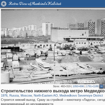
Retro View of Mankind's Habitat
Sizes:
482×319
|
1050×696
|
1791×1188
W
319,864
1,406,726
8,286
24,490
29,243
250
510
1
Строительство нижнего выхода метро Медведко
1976
,
Russia
,
Moscow
,
North-Eastern AO
,
Medvedkovo Severnoye District
Строится нижний выход. Сразу за стройкой —кинотеатр «Ладога», сего
видоизмененный до неузнаваемости.