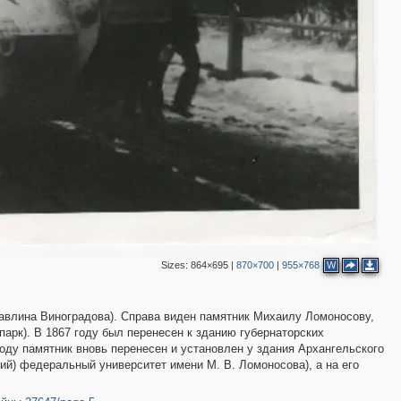
Sizes:
864×695
|
870×700
|
955×768
W
 Павлина Виноградова). Справа виден памятник Михаилу Ломоносову,
арк). В 1867 году был перенесен к зданию губернаторских
году памятник вновь перенесен и установлен у здания Архангельского
ий) федеральный университет имени М. В. Ломоносова), а на его