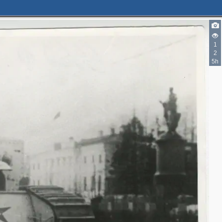
1
2
5h