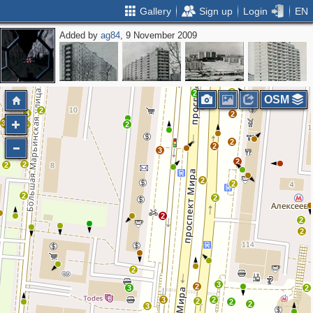
Gallery
Sign up
Login
EN
Added by
ag84
, 9 November 2009
2
2
2
3
3
3
4
2
2
OSM
2
3
2
31
6
2
2
2
3
2
2
2
2
2
2
2
2
2
2
2
3
2
3
2
3
2
2
2
2
3