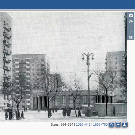
1
7
8k
6
2
Sizes:
864×364
|
1050×443
|
1658×700
W