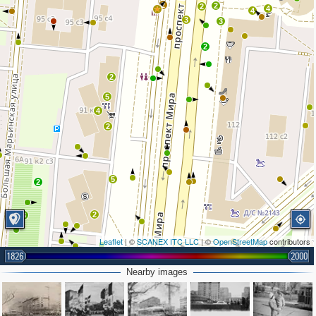
2
2
2
4
4
3
3
2
2
5
4
2
5
2
2
3
Leaflet
| ©
SCANEX ITC LLC
| ©
OpenStreetMap
contributors
2
1826
2000
3
Nearby images
2