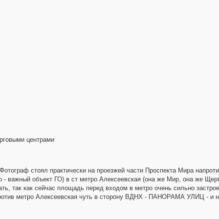
орговыми центрами
 Фотограф стоял практически на проезжей части Проспекта Мира напроти
 - важный объект ГО) в ст метро Алексеевская (она же Мир, она же Щерба
ать, так как сейчас площадь перед входом в метро очень сильно застро
ротив метро Алексеевская чуть в сторону ВДНХ - ПАНОРАМА УЛИЦ - и