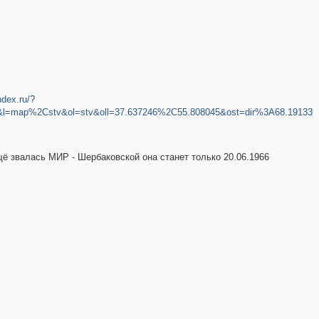
ndex.ru/?
l=map%2Cstv&ol=stv&oll=37.637246%2C55.808045&ost=dir%3A68.19133
щё звалась МИР - Шербаковской она станет только 20.06.1966