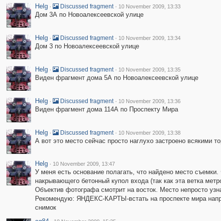
Helg
·
·
Discussed fragment
10 November 2009, 13:33
Дом 3А по Новоалексеевской улице
Helg
·
·
Discussed fragment
10 November 2009, 13:34
Дом 3 по Новоалексеевской улице
Helg
·
·
Discussed fragment
10 November 2009, 13:35
Виден фрагмент дома 5А по Новоалексеевской улице
Helg
·
·
Discussed fragment
10 November 2009, 13:36
Виден фрагмент дома 114А по Проспекту Мира
Helg
·
·
Discussed fragment
10 November 2009, 13:38
А вот это место сейчас просто наглухо застроено всякими т
Helg
·
10 November 2009, 13:47
У меня есть основание полагать, что найдено место съемки.
накрывающего бетонный купол входа (так как эта ветка метро
Объектив фотографа смотрит на восток. Место непросто узн
Рекомендую: ЯНДЕКС-КАРТЫ-встать на проспекте мира нап
снимок