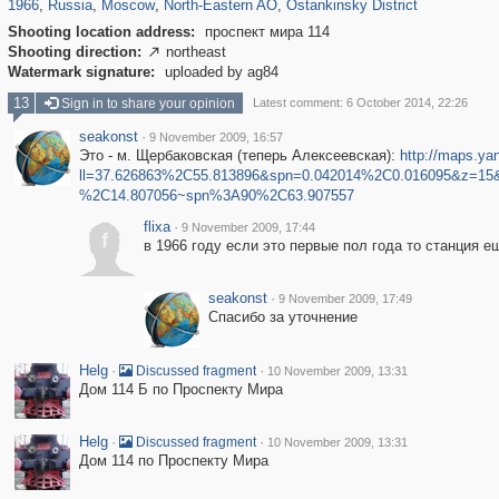
1966
,
Russia
,
Moscow
,
North-Eastern AO
,
Ostankinsky District
Shooting location address:
проспект мира 114
Shooting direction:
northeast

Watermark signature:
uploaded by ag84
13
Sign in to share your opinion
Latest comment: 6 October 2014, 22:26
seakonst
·
9 November 2009, 16:57
Это - м. Щербаковская (теперь Алексеевская):
http://maps.ya
ll=37.626863%2C55.813896&spn=0.042014%2C0.016095&z=15&
%2C14.807056~spn%3A90%2C63.907557
flixa
·
9 November 2009, 17:44
f
в 1966 году если это первые пол года то станция е
seakonst
·
9 November 2009, 17:49
Спасибо за уточнение
Helg
·
·
Discussed fragment
10 November 2009, 13:31
Дом 114 Б по Проспекту Мира
Helg
·
·
Discussed fragment
10 November 2009, 13:31
Дом 114 по Проспекту Мира