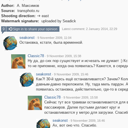
Author:
А. Максимов
Source:
transphoto.ru
Shooting direction:
east

Watermark signature:
uploaded by Seadick
9
Sign in to share your opinion
Latest comment: 2 January 2014, 22:29
seakonst
·
9 November 2009, 11:04
Остановка, кстати, была временной.
Classic78
·
9 November 2009, 15:38
Ну да, до сих пор существует и исчезать не думает :) Кс
то не припомню, когда она появилась? Кажется, в середин
seakonst
·
9 November 2009, 15:46
Как?! 30-й здесь ещё останавливается? Зачем? Кол
давным-давно переложили. Ну, тада миль пардон. 
появилась остановка, действительно, где-то в серед
Classic78
·
9 November 2009, 15:58
Сейчас тут все трамваи останавливаются для 
пассажиров. Далее пустыми делают круг и
останавливаются у метро для загрузки. Спаси
seakonst
·
9 November 2009, 16:46
Ах, вот оно что. Спасибо.