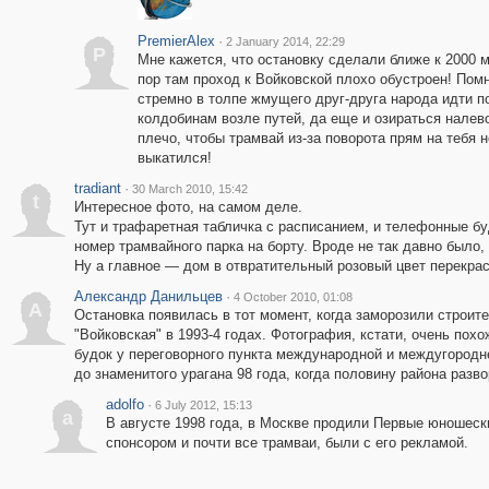
PremierAlex
·
2 January 2014, 22:29
P
Мне кажется, что остановку сделали ближе к 2000 м
пор там проход к Войковской плохо обустроен! Пом
стремно в толпе жмущего друг-друга народа идти 
колдобинам возле путей, да еще и озираться налев
плечо, чтобы трамвай из-за поворота прям на тебя н
выкатился!
tradiant
·
30 March 2010, 15:42
t
Интересное фото, на самом деле.
Тут и трафаретная табличка с расписанием, и телефонные бу
номер трамвайного парка на борту. Вроде не так давно было, 
Ну а главное — дом в отвратительный розовый цвет перекрас
Александр Данильцев
·
4 October 2010, 01:08
А
Остановка появилась в тот момент, когда заморозили строит
"Войковская" в 1993-4 годах. Фотография, кстати, очень похо
будок у переговорного пункта международной и междугородне
до знаменитого урагана 98 года, когда половину района разво
adolfo
·
6 July 2012, 15:13
a
В августе 1998 года, в Москве продили Первые юноше
спонсором и почти все трамваи, были с его рекламой.