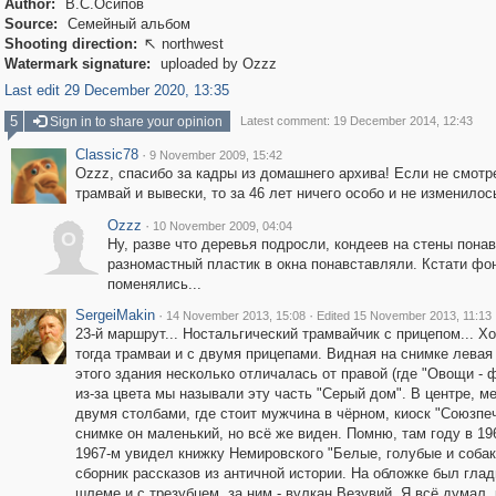
Author:
В.С.Осипов
Source:
Семейный альбом
Shooting direction:
northwest

Watermark signature:
uploaded by Ozzz
Last edit 29 December 2020, 13:35
5
Sign in to share your opinion
Latest comment: 19 December 2014, 12:43
Classic78
·
9 November 2009, 15:42
Ozzz, спасибо за кадры из домашнего архива! Если не смотр
трамвай и вывески, то за 46 лет ничего особо и не изменилос
Ozzz
·
10 November 2009, 04:04
O
Ну, разве что деревья подросли, кондеев на стены пона
разномастный пластик в окна понавставляли. Кстати фо
поменялись...
SergeiMakin
·
·
14 November 2013, 15:08
Edited 15 November 2013, 11:13
23-й маршрут... Ностальгический трамвайчик с прицепом... Х
тогда трамваи и с двумя прицепами. Видная на снимке левая
этого здания несколько отличалась от правой (где "Овощи - ф
из-за цвета мы называли эту часть "Серый дом". В центре, м
двумя столбами, где стоит мужчина в чёрном, киоск "Союзпеч
снимке он маленький, но всё же виден. Помню, там году в 196
1967-м увидел книжку Немировского "Белые, голубые и собак
сборник рассказов из античной истории. На обложке был глад
шлеме и с трезубцем, за ним - вулкан Везувий. Я всё думал, 