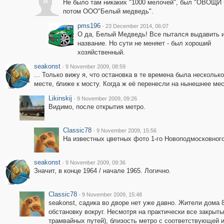
a
Не было там никаких "1000 мелочей", был "ОВОЩИ
потом ООО"Белый медведь".
pms196
·
23 December 2014, 06:07
О да, Белый Медведь! Все пытался выдавить и
название. Но сути не меняет - был хороший
хозяйственный.
seakonst
·
9 November 2009, 08:59
... Только вижу я, что остановка в те времена была нескольк
месте, ближе к мосту. Когда ж её перенесли на нынешнее ме
Likinskij
·
9 November 2009, 09:26
Видимо, после открытия метро.
Classic78
·
9 November 2009, 15:56
На известных цветных фото 1-го Новоподмосковного 
seakonst
·
9 November 2009, 09:36
Значит, в конце 1964 / начале 1965. Логично.
Classic78
·
9 November 2009, 15:48
seakonst, садика во дворе нет уже давно. Жители дома
обстановку вокруг. Несмотря на практически все закрыт
трамвайных путей), близость метро с соответствующей и