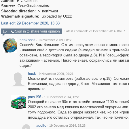
Author:
В.С.Осипов
Source:
Семейный альбом
Shooting direction:
northwest

Watermark signature:
uploaded by Ozzz
Last edit 29 December 2020, 13:33
15
Sign in to share your opinion
Latest comment: 23 December 2014, 06:07
seakonst
·
9 November 2009, 08:58
Спасибо Вам большое. С этим переулком связано много вос
- начиная ещё с детского садика (выходил окнами к трамвайн
остановке, а территория была во дворе д.8). И в "овощи-фру
захаживали частенько. Никто не знает, сохранились ли магаз
садик?
huck
·
9 November 2009, 09:21
Можно дойти, посмотреть (работаю возле д.19). Согласн
Викимапии, садика во двре д.8 нет. Магазинов там тоже 
припомню.
pms196
·
19 December 2014, 12:20
Овощной в начале 90х стал хозяйственным "100 мелочей
2002 его заняла мед клиника пластической хирургии или 
тому подобного. Сада во дворе кажется нет, но вот игро
площадка его осталась огороженная, так что не понятно.
adolfo
·
19 December 2014, 15:23