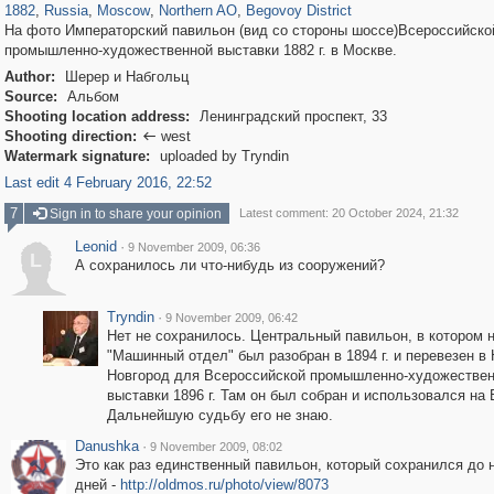
1882
,
Russia
,
Moscow
,
Northern AO
,
Begovoy District
На фото Императорский павильон (вид со стороны шоссе)Всероссийско
промышленно-художественной выставки 1882 г. в Москве.
Author:
Шерер и Набгольц
Source:
Альбом
Shooting location address:
Ленинградский проспект, 33
Shooting direction:
west

Watermark signature:
uploaded by Tryndin
Last edit 4 February 2016, 22:52
7
Sign in to share your opinion
Latest comment: 20 October 2024, 21:32
Leonid
·
9 November 2009, 06:36
L
А сохранилось ли что-нибудь из сооружений?
Tryndin
·
9 November 2009, 06:42
Нет не сохранилось. Центральный павильон, в котором 
"Машинный отдел" был разобран в 1894 г. и перевезен в
Новгород для Всероссийской промышленно-художестве
выставки 1896 г. Там он был собран и использовался на 
Дальнейшую судьбу его не знаю.
Danushka
·
9 November 2009, 08:02
Это как раз единственный павильон, который сохранился до 
дней -
http://oldmos.ru/photo/view/8073