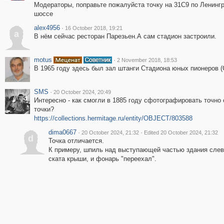
Модераторы, поправьте пожалуйста точку на 31С9 по Ленинг
шоссе
alex4956
·
16 October 2018, 19:21
a
В нём сейчас ресторан Парезьен.А сам стадион застроили.
motus
·
2 November 2018, 18:53
В 1965 году здесь был зал штанги Стадиона юных пионеров 
SMS
·
20 October 2024, 20:49
Интересно - как смогли в 1885 году сфотографировать точно 
точки?
https://collections.hermitage.ru/entity/OBJECT/803588
dima0667
·
·
20 October 2024, 21:32
Edited 20 October 2024, 21:32
d
Точка отличается.
К примеру, шпиль над выступающей частью здания слев
ската крыши, и фонарь "переехал".