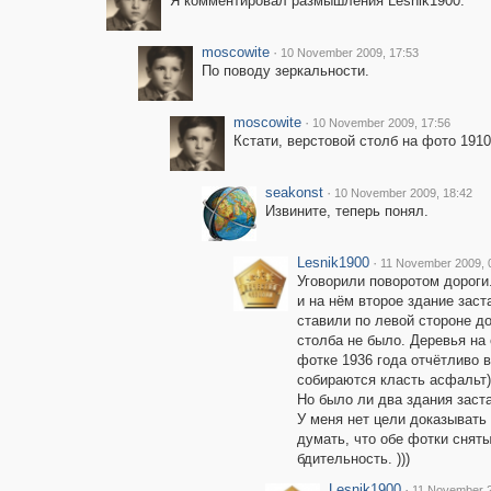
Я комментировал размышления Lesnik1900.
moscowite
·
10 November 2009, 17:53
По поводу зеркальности.
moscowite
·
10 November 2009, 17:56
Кстати, верстовой столб на фото 1910
seakonst
·
10 November 2009, 18:42
Извините, теперь понял.
Lesnik1900
·
11 November 2009, 
Уговорили поворотом дороги.
и на нём второе здание заст
ставили по левой стороне до
столба не было. Деревья на
фотке 1936 года отчётливо 
собираются класть асфальт) 
Но было ли два здания заста
У меня нет цели доказывать 
думать, что обе фотки снят
бдительность. )))
Lesnik1900
·
11 November 2