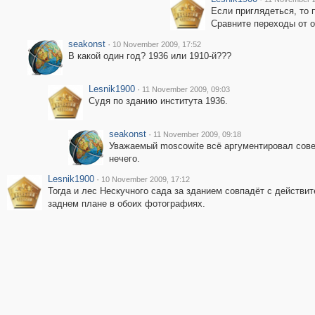
Если приглядеться, то 
Сравните переходы от о
seakonst
·
10 November 2009, 17:52
В какой один год? 1936 или 1910-й???
Lesnik1900
·
11 November 2009, 09:03
Судя по зданию института 1936.
seakonst
·
11 November 2009, 09:18
Уважаемый moscowite всё аргументировал сове
нечего.
Lesnik1900
·
10 November 2009, 17:12
Тогда и лес Нескучного сада за зданием совпадёт с действит
заднем плане в обоих фотографиях.