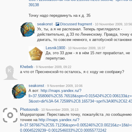
39138
Точку надо передвинуть на к д. 35
seakonst
·
·
Discussed fragment
10 November 2009, 10:56
Ух, ты, а я не распознал. Теперь пригляделся -
действительно, д.33 по Ленинскому. Правда, точку 
двигать, то совсем немного, к автобусной остановке
Lesnik1900
·
10 November 2009, 16:37
Да, это 33 дом - я в нём 15 лет проработал, не
перепутаю.
Khebeb
·
9 November 2009, 09:22
K
а что от Пресненской-то осталось, я с ходу не соображу?
seakonst
·
9 November 2009, 10:06
А вот:
http://maps.yandex.ru/?
ll=37.558066%2C55.76518&spn=0.015424%2C0.006133&z=
3&ost=dir%3A-54.72599%2C8.165734~spn%3A90%2C62.4
Photosnob
·
10 November 2009, 16:13
Модераторам: Переставьте точку, пожалуйста ,по сообщению
точнее на
http://maps.yandex.ru/?
ll=37.587667%2C55.71236&spn=0.005246%2C0.00216&z=18&l=
0.00045229239~0.0012546033%2C0.00055772242