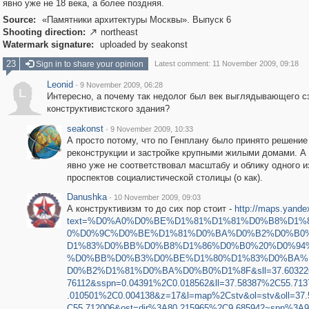
явно уже не 18 века, а более поздняя.
Source:
«Памятники архитектуры Москвы». Выпуск 6
Shooting direction:
northeast

Watermark signature:
uploaded by seakonst
23
Sign in to share your opinion
Latest comment: 11 November 2009, 09:18
Leonid
·
9 November 2009, 06:28
L
Интересно, а почему так недолог был век выглядывающего с
конструктивистского здания?
seakonst
·
9 November 2009, 10:33
А просто потому, что по Генплану было принято решение
реконструкции и застройке крупными жилыми домами. А 
явно уже не соответствовал масштабу и облику одного и
проспектов социалистической столицы (о как).
Danushka
·
10 November 2009, 09:03
А конструктивизм то до сих пор стоит -
http://maps.yandex
text=%D0%A0%D0%BE%D1%81%D1%81%D0%B8%D1%
0%D0%9C%D0%BE%D1%81%D0%BA%D0%B2%D0%B0
D1%83%D0%BB%D0%B8%D1%86%D0%B0%20%D0%94
%D0%BB%D0%B3%D0%BE%D1%80%D1%83%D0%BA%
D0%B2%D1%81%D0%BA%D0%B0%D1%8F&sll=37.60322
76112&sspn=0.04391%2C0.018562&ll=37.58387%2C55.71
.010501%2C0.004138&z=17&l=map%2Cstv&ol=stv&oll=37
C55.712006&ost=dir%3A80.215965%2C9.685942~spn%3A