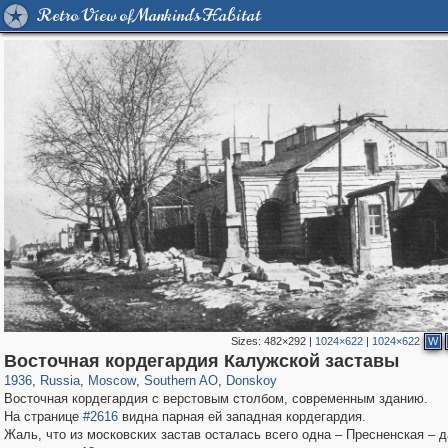
Retro View of Mankind's Habitat
Sizes:
482×292
|
1024×622
|
1024×622
W
319,779
1,406,257
8,286
21,637
29,243
390
2,831
59
Восточная кордегардия Калужской заставы
1936
,
Russia
,
Moscow
,
Southern AO
,
Donskoy
Восточная кордегардия с верстовым столбом, современным зданию.
На странице
#2616
видна парная ей западная кордегардия.
Жаль, что из московских застав осталась всего одна – Пресненская – д