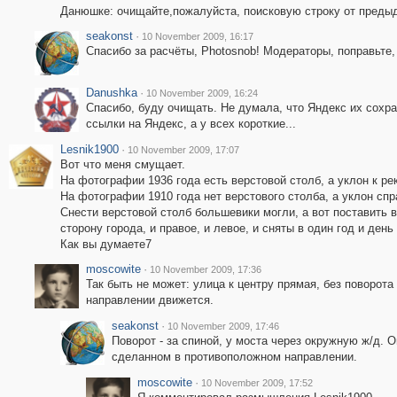
Данюшке: очищайте,пожалуйста, поисковую строку от предыд
seakonst
·
10 November 2009, 16:17
Спасибо за расчёты, Photosnob! Модераторы, поправьте,
Danushka
·
10 November 2009, 16:24
Спасибо, буду очищать. Не думала, что Яндекс их сохра
ссылки на Яндекс, а у всех короткие...
Lesnik1900
·
10 November 2009, 17:07
Вот что меня смущает.
На фотографии 1936 года есть верстовой столб, а уклон к рек
На фотографии 1910 года нет верстового столба, а уклон спра
Снести верстовой столб большевики могли, а вот поставить 
сторону города, и правое, и левое, и сняты в один год и день
Как вы думаете7
moscowite
·
10 November 2009, 17:36
Так быть не может: улица к центру прямая, без поворота
направлении движется.
seakonst
·
10 November 2009, 17:46
Поворот - за спиной, у моста через окружную ж/д. 
сделанном в противоположном направлении.
moscowite
·
10 November 2009, 17:52