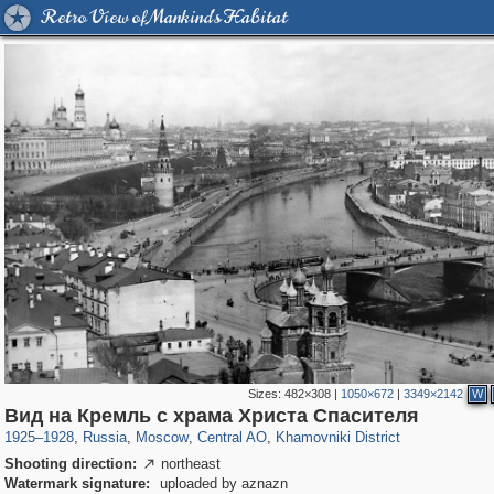
Retro View of Mankind's Habitat
Sizes:
482×308
|
1050×672
|
3349×2142
W
319,779
1,406,257
159,978
8,286
29,243
5,916
19,394
722
Вид на Кремль с храма Христа Спасителя
1925
–
1928
,
Russia
,
Moscow
,
Central AO
,
Khamovniki District
Shooting direction:
northeast

Watermark signature:
uploaded by aznazn