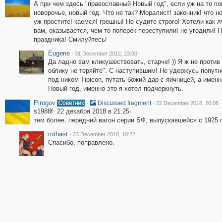
А при чем здесь "православный Новый год", если уж на то по
новорочье, новый год. Что не так? Моралист! законник! что 
уж простите! каемся! грешны! Не судите строго! Хотели как 
вам, оказывается, чем-то поперек переступили! не угодили! 
праздника! Смилуйтесь!
Eugene
·
31 December 2012, 23:00
Да ладно вам кликушествовать, старче! )) Я ж не против 
облику не теряйте". С наступившим! Не удержусь попутн
под ником Tipicon, путать божий дар с яичницей, а именн
Новый год, именно это я хотел подчеркнуть.
Pirogov
·
·
Discussed fragment
22 December 2018, 20:08
s1988f· 22 декабря 2018 в 21:25·
тем более, передний вагон серии БФ, выпускавшейся с 1925 
rothast
·
23 December 2018, 10:22
Спасибо, поправлено.