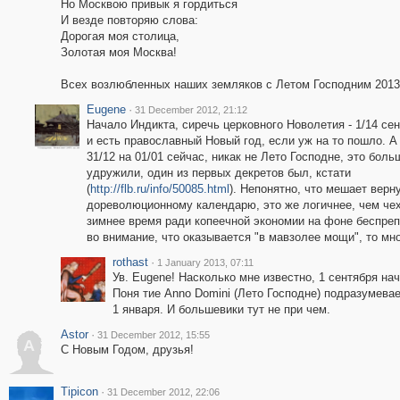
Но Москвою привык я гордиться
И везде повторяю слова:
Дорогая моя столица,
Золотая моя Москва!
Всех возлюбленных наших земляков с Летом Господним 2013
Eugene
·
31 December 2012, 21:12
Начало Индикта, сиречь церковного Новолетия - 1/14 сен
и есть православный Новый год, если уж на то пошло. А 
31/12 на 01/01 сейчас, никак не Лето Господне, это бол
удружили, один из первых декретов был, кстати
(
http://flb.ru/info/50085.html
). Непонятно, что мешает верн
дореволюционному календарю, это же логичнее, чем чех
зимнее время ради копеечной экономии на фоне беспрепя
во внимание, что оказывается "в мавзолее мощи", то мно
rothast
·
1 January 2013, 07:11
Ув. Eugene! Насколько мне известно, 1 сентября нач
Поня тие Anno Domini (Лето Господне) подразумевае
1 января. И большевики тут не при чем.
Astor
·
31 December 2012, 15:55
A
С Новым Годом, друзья!
Tipicon
·
31 December 2012, 22:06