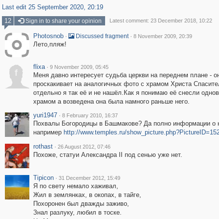
Last edit 25 September 2020, 20:19
12
Sign in to share your opinion
Latest comment: 23 December 2018, 10:22
Photosnob
·
·
Discussed fragment
8 November 2009, 20:39
Лето,пляж!
flixa
·
9 November 2009, 05:45
f
Меня давно интересует судьба церкви на переднем плане - о
проскакивает на аналогичных фото с храмом Христа Спасите
отдельно я так её и не нашёл.Как я понимаю её снесли одно
храмом а возведена она была намного раньше него.
yuri1947
·
8 February 2010, 16:37
Похвалы Богородицы в Башмакове? Да полно информации о н
например
http://www.temples.ru/show_picture.php?PictureID=15
rothast
·
26 August 2012, 07:46
Похоже, статуи Александра II под сенью уже нет.
Tipicon
·
31 December 2012, 15:49
Я по свету немало хаживал,
Жил в землянках, в окопах, в тайге,
Похоронен был дважды заживо,
Знал разлуку, любил в тоске.