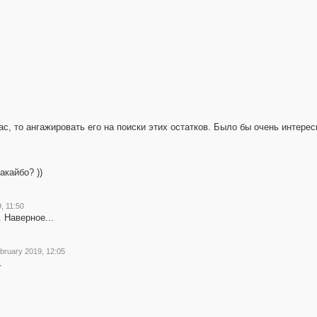
, то ангажировать его на поиски этих остатков. Было бы очень интересн
акайбо? ))
, 11:50
 Наверное...
bruary 2019, 12:05
.