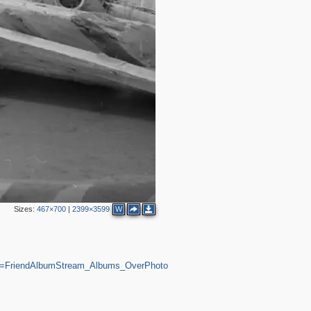
Sizes:
467×700
|
2399×3599
W
_aid=FriendAlbumStream_Albums_OverPhoto