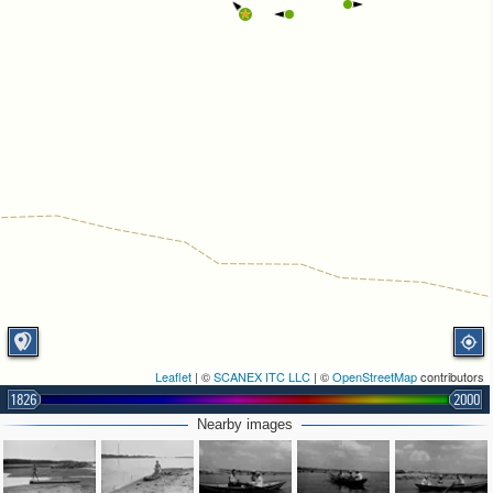
Leaflet
| ©
SCANEX ITC LLC
| ©
OpenStreetMap
contributors
1826
2000
Nearby images