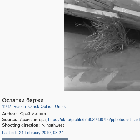
31,629
1,405,781
80
22,500
29,243
71
Остатки баржи
1982
,
Russia
,
Omsk Oblast
,
Omsk
Author:
Юрий Микшта
Source:
Архив автора,
https://ok.ru/profile/518029330786/pphotos?st.
Shooting direction:
northwest

Last edit 24 February 2019, 03:27