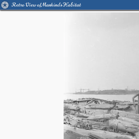
Retro View of Mankind's Habitat