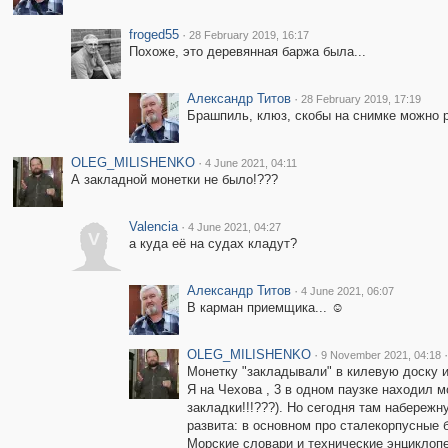
froged55
·
28 February 2019, 16:17
Похоже, это деревянная баржа была...
Александр Титов
·
28 February 2019, 17:19
Брашпиль, клюз, скобы на снимке можно 
OLEG_MILISHENKO
·
4 June 2021, 04:11
А закладной монетки не было!???
Valencia
·
4 June 2021, 04:27
V
а куда её на судах кладут?
Александр Титов
·
4 June 2021, 06:07
В карман приемщика... ☺
OLEG_MILISHENKO
·
·
9 November 2021, 04:18
Монетку "закладывали" в килевую доску ил
Я на Чехова , 3 в одном паузке находил мо
закладки!!!???). Но сегодня там набережн
развита: в основном про сталекорпусные б
Морские словари и технические энциклопед