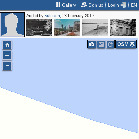
Gallery
Sign up
Login
EN
Added by
Valencia
, 23 February 2019
OSM