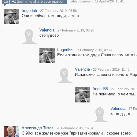
15
Sign in to share your opinion
Latest comment: 11 April 2026, 13:41
froged55
·
27 February 2019, 03:56
Они и сейчас там, поди, лежат.
Valencia
·
27 February 2019, 06:28
V
стопудово
froged55
·
27 February 2019, 09:44
Если этим летом дядя Саша вспомнит о нас
Valencia
·
27 February 2019, 11:48
V
Испанские галеоны и золото Мар
froged55
·
27 February 2019
Не понимаю, о чем ты...
Valencia
·
27 Fe
V
клад-д-д-д-ы..
Александр Титов
·
28 February 2019, 16:04
С 90-х всё железное уже "приватизировали", скорее всего.