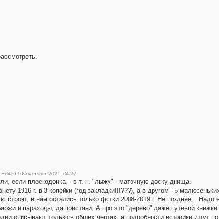
рассмотреть.
Edited 9 November 2021, 04:27
и, если плоскодонка, - в т. н. "лыжу" - маточную доску днища.
нету 1916 г. в 3 копейки (год закладки!!!???), а в другом - 5 малюсеньки
ую строят, и нам остались только фотки 2008-2019 г. Не позднее... Надо
аржи и параходы, да пристани. А про это "дерево" даже путёвой книжки 
ии описывают только в общих чертах, а подробности историки ищут по арх