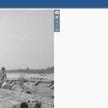
1
1
1k