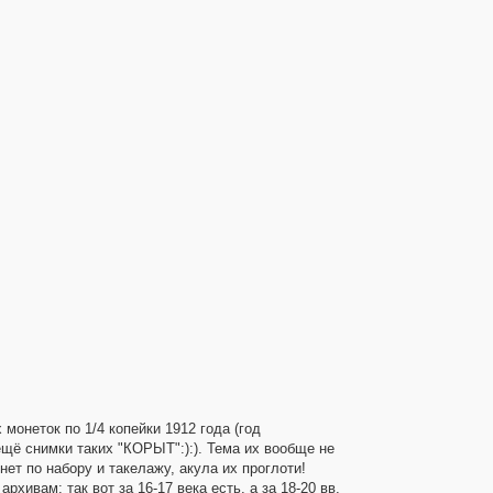
х монеток по 1/4 копейки 1912 года (год
 ещё снимки таких "КОРЫТ":):). Тема их вообще не
нет по набору и такелажу, акула их проглоти!
ивам: так вот за 16-17 века есть, а за 18-20 вв.