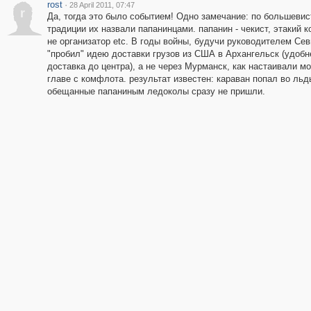
rost
·
28 April 2011, 07:47
r
Да, тогда это было событием! Одно замечание: по большевис
традиции их назвали папанинцами. папанин - чекист, этакий к
не организатор etc. В годы войны, будучи руководителем Се
"пробил" идею доставки грузов из США в Архангельск (удобн
доставка до центра), а не через Мурманск, как настаивали мо
главе с комфлота. результат известен: караван попал во льд
обещанные папаниным ледоколы сразу не пришли.