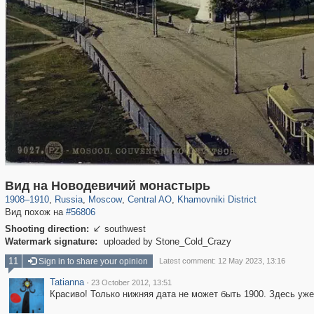
319,861
1,406,885
160,009
8,286
29,248
5,916
19,395
722
Вид на Новодевичий монастырь
1908
–
1910
,
Russia
,
Moscow
,
Central AO
,
Khamovniki District
Вид похож на
#56806
Shooting direction:
southwest

Watermark signature:
uploaded by Stone_Cold_Crazy
11
Sign in to share your opinion
Latest comment: 12 May 2023, 13:16
Tatianna
·
23 October 2012, 13:51
Красиво! Только нижняя дата не может быть 1900. Здесь уже