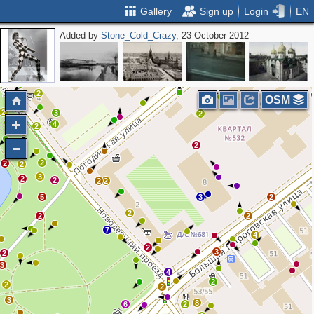
Gallery
Sign up
Login
EN
Added by
Stone_Cold_Crazy
, 23 October 2012
2
2
2
OSM
2
2
3
2
2
4
2
2
5
2
2
2
3
2
2
2
2
5
3
2
2
2
2
7
4
2
3
2
3
4
2
2
2
3
8
6
2