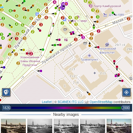
6
4
3
4
2
21
14
2
3
2
3
6
4
2
8
4
3
2
6
4
2
5
2
5
2
2
4
4
3
2
3
5
2
4
2
6
2
3
3
4
3
2
3
3
3
2
2
2
6
2
Leaflet
| ©
SCANEX ITC LLC
| ©
OpenStreetMap
contributors
1826
2000
Nearby images
2
2