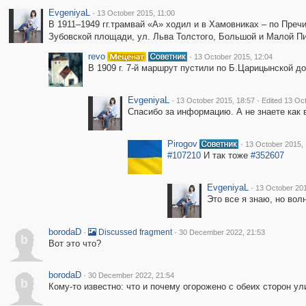
EvgeniyaL
·
13 October 2015, 11:00
В 1911–1949 гг.трамвай «А» ходил и в Хамовниках – по Преч
Зубовской площади, ул. Льва Толстого, Большой и Малой Пи
revo
·
13 October 2015, 12:04
В 1909 г. 7-й маршрут пустили по Б.Царицынской д
EvgeniyaL
·
·
13 October 2015, 18:57
Edited 13 Oc
Спасибо за информацию. А не знаете как 
Pirogov
·
13 October 2015, 
#107210
И так тоже
#352607
EvgeniyaL
·
13 October 201
Это все я знаю, но во
borodaD
·
·
Discussed fragment
30 December 2022, 21:53
b
Вот это что?
borodaD
·
30 December 2022, 21:54
b
Кому-то известно: что и почему огорожено с обеих сторон ул