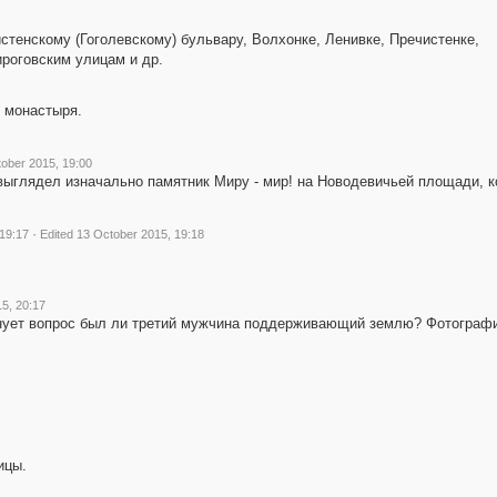
истенскому (Гоголевскому) бульвару, Волхонке, Ленивке, Пречистенке,
роговским улицам и др.
о монастыря.
tober 2015, 19:00
выглядел изначально памятник Миру - мир! на Новодевичьей площади, к
·
19:17
Edited 13 October 2015, 19:18
5, 20:17
лнует вопрос был ли третий мужчина поддерживающий землю? Фотографий
ицы.