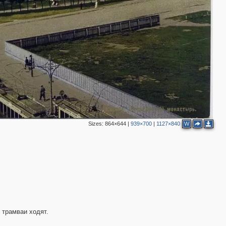
8
8
11
4
18
10
6
2
2
6
2
2
Sizes:
864×644
|
939×700
|
1127×840
W
2
2
 трамваи ходят.