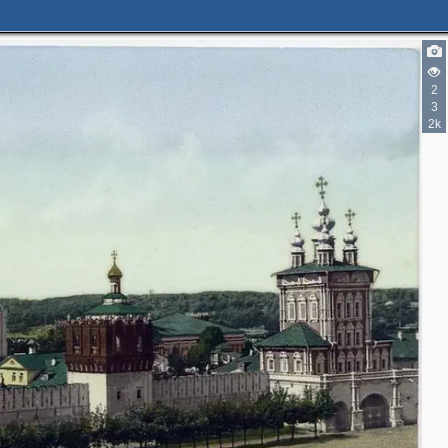
2
3
2k
3
3
2
2
3
2
2