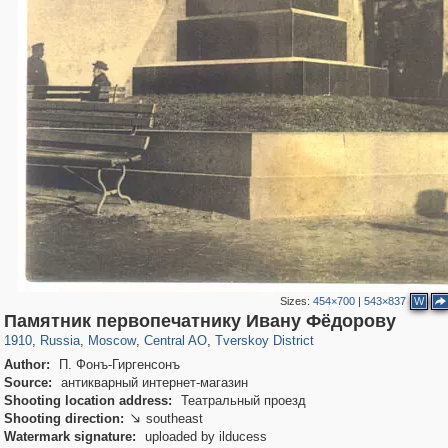
Sizes:
454×700
|
543×837
W
319,716
1,405,783
159,930
8,286
29,243
5,916
53,016
2,283
Памятник первопечатнику Ивану Фёдорову
1910
,
Russia
,
Moscow
,
Central AO
,
Tverskoy District
Author:
П. Фонъ-Гиргенсонъ
Source:
антикварный интернет-магазин
Shooting location address:
Театральный проезд
Shooting direction:
southeast

Watermark signature:
uploaded by ilducess