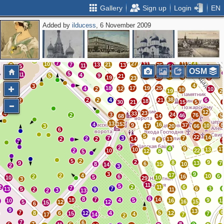
Gallery
Sign up
Login
EN
Added by
ilducess
, 6 November 2009
2
5
5
9
16
19
16
5
13
9
13
20
27
8
2
51
25
29
58
30
10
40
2
30
26
24
16
46
16
18
30
26
2
11
23
16
24
35
23
43
24
8
27
3
2
7
27
10
33
11
4
7
13
21
8
13
26
11
5
34
5
OSM
5
11
7
3
4
5
9
21
23
24
28
4
19
6
23
4
3
18
17
19
25
4
12
2
10
10
19
2
38
2
2
4
21
6
2
18
30
21
15
5
12
23
4
33
3
24
2
76
46
5
68
14
13
153
4
16
9
37
8
10
3
17
20
66
6
5
22
14
7
3
7
2
2
2
14
13
8
3
2
4
9
1
10
13
2
10
22
12
8
5
5
2
2
9
8
9
13
7
6
8
15
10
14
2
3
3
9
17
2
4
10
6
2
6
16
5
10
10
29
3
11
5
2
2
11
6
7
7
6
3
13
5
2
9
11
3
2
13
6
8
7
14
18
4
5
9
10
16
1
3
16
15
5
12
12
15
6
9
13
6
7
5
8
6
12
4
12
15
7
4
17
14
7
2
7
6