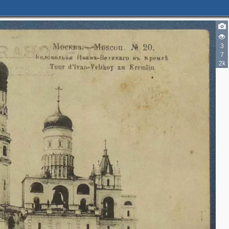
3
7
2k
3
2
2
8
2
2
4
4
2
2
10
3
1
8
3