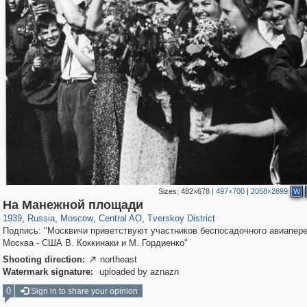
Sizes:
482×678
|
497×700
|
2058×2899
W
319,861
1,406,930
160,009
8,286
29,248
5,916
53,052
2,283
На Манежной площади
1939
,
Russia
,
Moscow
,
Central AO
,
Tverskoy District
Подпись: "Москвичи приветствуют участников беспосадочного авиапер
Москва - США В. Коккинаки и М. Гордиенко"
Shooting direction:
northeast

Watermark signature:
uploaded by aznazn
0
Sign in to share your opinion