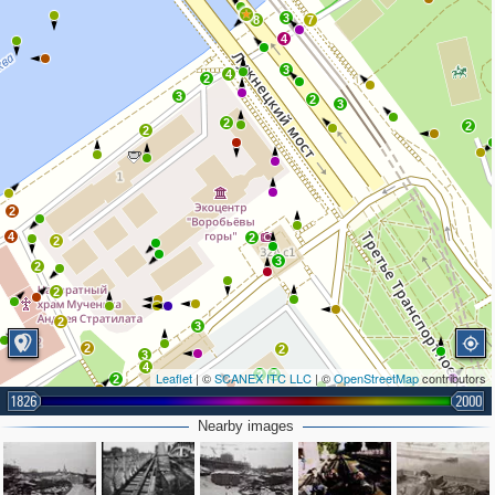
3
8
7
4
3
4
2
3
2
3
2
2
2
2
4
2
2
3
2
2
2
3
2
2
3
4
2
2
Leaflet
| ©
SCANEX ITC LLC
| ©
OpenStreetMap
contributors
2
2
1826
2
2000
Nearby images
3
5
2
4
3
2