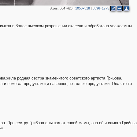
Sizes:
864×426
|
1050×518
|
3596×1775
W
2
2
нимков в более высоком разрешении склеена и обработана уважаемым
3
ва,жила родная сестра знаменитого советского артиста Грибова.
л и помогал продуктами,и наверное,не только продуктами. Она что-то
ков. Про сестру Грибова слышал от своей мамы, она её и самого Грибова
ом.