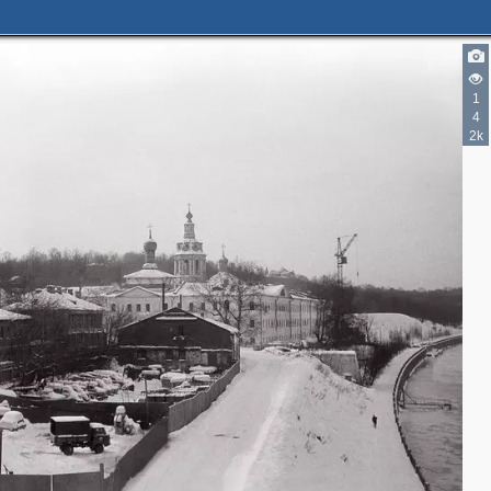
1
4
2k
2