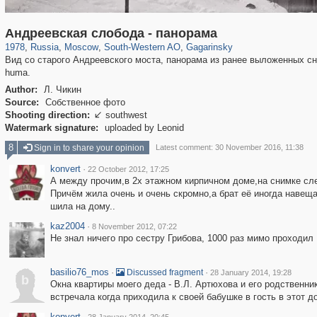
319,864
1,406,756
8,286
12,415
29,243
76
3,869
20
Андреевская слобода - панорама
1978
,
Russia
,
Moscow
,
South-Western AO
,
Gagarinsky
Вид со старого Андреевского моста, панорама из ранее выложенных с
huma.
Author:
Л. Чикин
Source:
Собственное фото
Shooting direction:
southwest

Watermark signature:
uploaded by Leonid
8
Sign in to share your opinion
Latest comment: 30 November 2016, 11:38
konvert
·
22 October 2012, 17:25
А между прочим,в 2х этажном кирпичном доме,на снимке сле
Причём жила очень и очень скромно,а брат её иногда навеща
шила на дому..
kaz2004
·
8 November 2012, 07:22
Не знал ничего про сестру Грибова, 1000 раз мимо проходил
basilio76_mos
·
·
Discussed fragment
28 January 2014, 19:28
b
Окна квартиры моего деда - В.Л. Артюхова и его родственни
встречала когда приходила к своей бабушке в гость в этот д
konvert
·