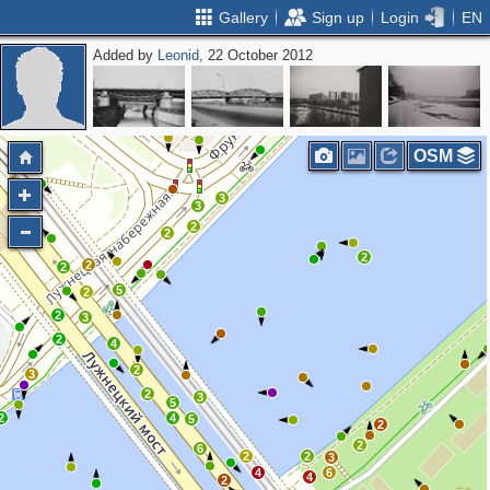
Gallery
Sign up
Login
EN
Added by
Leonid
, 22 October 2012
2
2
OSM
3
3
2
3
2
2
2
2
5
2
2
3
2
4
2
3
2
3
5
2
4
5
2
2
6
2
2
3
4
6
4
2