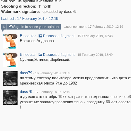
Source:
из архива Киселева М.И.
Shooting direction:
north

Watermark signature:
uploaded by dass79
Last edit 17 February 2019, 12:19
4
Sign in to share your opinion
Latest comment: 17 February 2019, 12:19
Binocular
·
·
Discussed fragment
15 February 2019, 18:48
Брежнев,Андропов.
Binocular
·
·
Discussed fragment
15 February 2019, 18:49
Суслов,Устинов,Шербицкий.
dass79
·
16 February 2019, 13:39
по этому составу политбюро можно предположить что дата с
брежневская эпоха ?т.е до 1982
dass79
·
17 February 2019, 12:19
я думаю это октябрь 1977 как раз в тот год выпал снег и особ
украшение заводоуправления явно к празднику 60 лет советс
!