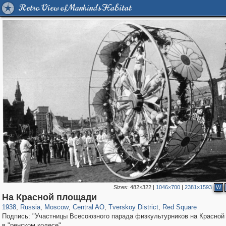
Retro View of Mankind's Habitat
Sizes:
482×322
|
1046×700
|
2381×1593
W
319,882
1,407,363
160,021
8,286
29,248
5,916
53,055
2,283
4,135
154
На Красной площади
1938
,
Russia
,
Moscow
,
Central AO
,
Tverskoy District
,
Red Square
Подпись: "Участницы Всесоюзного парада физкультурников на Красно
в "ренском колесе"