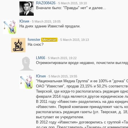
RAZ008426
·
5 March 2015, 19:10
Вначале было: "Правды" нет" и далее...
Юлия
·
5 March 2015, 19:05
На днях здание Известий продали.
forester
·
5 March 2015, 19:13
На снос?
LM66
·
5 March 2015, 19:22
L
Отремонтировали вроде недавно, почистили выгляд
Юлия
·
5 March 2015, 19:55
"Национальная Медиа Группа" и ее 100%-я "дочка"
ОАО "Известия", продав 23,15% и 50,2% соответств
Тверской, где когда-то располагалась редакция од
февраля 2014 года является другое юридическое ли
В 2011 году «Известия» разделились на два юриди
«Известия». Первой компании принадлежит часть к
располагалась редакция газеты (ул. Тверская, д. 18
выступает ее учредителем.
В 2012 году «Известия» договорились с группой «Та
до сих пор. Представитель «Ташира» от комментари