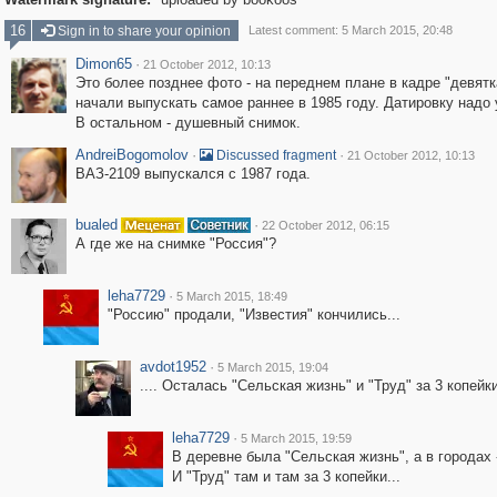
16
Sign in to share your opinion
Latest comment: 5 March 2015, 20:48
Dimon65
·
21 October 2012, 10:13
Это более позднее фото - на переднем плане в кадре "девятк
начали выпускать самое раннее в 1985 году. Датировку надо 
В остальном - душевный снимок.
AndreiBogomolov
·
·
Discussed fragment
21 October 2012, 10:13
ВАЗ-2109 выпускался с 1987 года.
bualed
·
22 October 2012, 06:15
А где же на снимке "Россия"?
leha7729
·
5 March 2015, 18:49
"Россию" продали, "Известия" кончились...
avdot1952
·
5 March 2015, 19:04
.... Осталась "Сельская жизнь" и "Труд" за 3 копейки
leha7729
·
5 March 2015, 19:59
В деревне была "Сельская жизнь", а в городах -
И "Труд" там и там за 3 копейки...