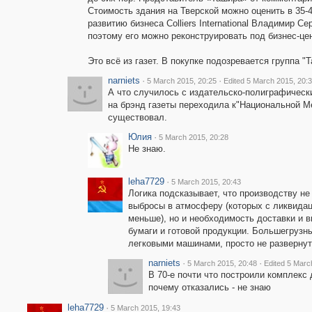
Стоимость здания на Тверской можно оценить в 35-
развитию бизнеса Colliers International Владимир С
поэтому его можно реконструировать под бизнес-цен
Это всё из газет. В покупке подозревается группа "Т
narniets
·
·
5 March 2015, 20:25
Edited 5 March 2015, 20:
А что случилось с издательско-полиграфически
на брэнд газеты переходила к"Национальной Ме
существовал.
Юлия
·
5 March 2015, 20:28
Не знаю.
leha7729
·
5 March 2015, 20:43
Логика подсказывает, что производству не
выбросы в атмосферу (которых с ликвидац
меньше), но и необходимость доставки и 
бумаги и готовой продукции. Большегрузн
легковыми машинами, просто не развернут
narniets
·
·
5 March 2015, 20:48
Edited 5 Marc
В 70-е почти что построили комплекс
почему отказались - не знаю
leha7729
·
5 March 2015, 19:43