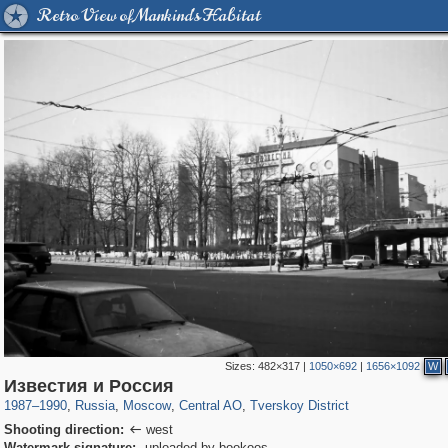
Retro View of Mankind's Habitat
Sizes:
482×317
|
1050×692
|
1656×1092
W
319,882
1,407,325
160,021
8,286
29,248
5,916
53,055
2,283
Известия и Россия
1987
–
1990
,
Russia
,
Moscow
,
Central AO
,
Tverskoy District
Shooting direction:
west

Watermark signature:
uploaded by bookoos