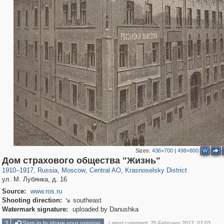
Sizes:
436×700
|
498×800
W
319,861
1,406,840
160,009
8,286
29,243
5,916
6,976
302
Дом страхового общества "Жизнь"
1910
–
1917
,
Russia
,
Moscow
,
Central AO
,
Krasnoselsky District
ул. М. Лубянка, д. 16
Source:
www.ros.ru
Shooting direction:
southeast

Watermark signature:
uploaded by Danushka
3
Sign in to share your opinion
Latest comment: 25 February 2017, 07:03