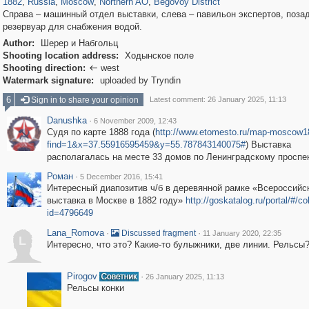
1882
,
Russia
,
Moscow
,
Northern AO
,
Begovoy District
Справа – машинный отдел выставки, слева – павильон экспертов, поза
резервуар для снабжения водой.
Author:
Шерер и Набгольц
Shooting location address:
Ходынское поле
Shooting direction:
west

Watermark signature:
uploaded by Tryndin
6
Sign in to share your opinion
Latest comment: 26 January 2025, 11:13
Danushka
·
6 November 2009, 12:43
Судя по карте 1888 года (
http://www.etomesto.ru/map-moscow1
find=1&x=37.55916595459&y=55.787843140075#
) Выставка
располагалась на месте 33 домов по Ленинградскому проспек
Роман
·
5 December 2016, 15:41
Интересный диапозитив ч/б в деревянной рамке «Всероссийс
выставка в Москве в 1882 году»
http://goskatalog.ru/portal/#/co
id=4796649
Lana_Romova
·
·
Discussed fragment
11 January 2020, 22:35
L
Интересно, что это? Какие-то булыжники, две линии. Рельсы
Pirogov
·
26 January 2025, 11:13
Рельсы конки