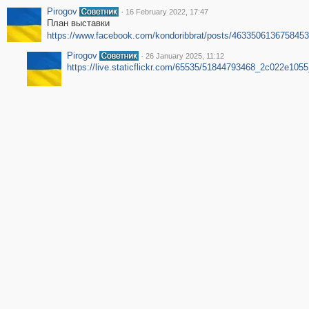
Pirogov
·
16 February 2022, 17:47
План выставки
https://www.facebook.com/kondoribbrat/posts/4633506136758453
Pirogov
·
26 January 2025, 11:12
https://live.staticflickr.com/65535/51844793468_2c022e1055