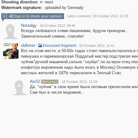
Shooting direction:
west

Watermark signature:
uploaded by Gennady
3
Sign in to share your opinion
Latest comment: 18 October 2012, 12:18
Nostalgy
·
18 October 2012, 09:46
N
Всегда любовался этими башенками, будучи проездом...
Замечательный снимок, спасибо!
oldtimer
·
·
Discussed fragment
18 October 2012, 11:41
Вот на этом месте ,в 50-60х годах стоял павильон-палатка,в
пивнушка и парикмахерская.Поддатый мастер,подстригая мен
чубчик"ручной машинкой,сильно "скубал",но за муки отец по
конфет(за мороженым надо было ехать в Москву).Основную 
местных жителей в 1975г переселили в Теплый Стан.
Alx52
·
18 October 2012, 12:18
A
Да, "чубчик" в свое время была хитовым причесоном ма
Сам был в числе модников...