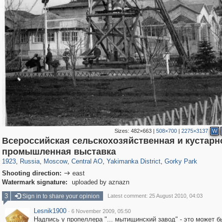
Sizes:
482×663
|
508×700
|
2275×3137
W
Всероссийская сельскохозяйственная и кустарн
319,864
1,406,716
160,011
8,286
29,243
5,916
13,378
458
2,763
8
промышленная выставка
1923
,
Russia
,
Moscow
,
Central AO
,
Yakimanka District
,
Gorky Park
Shooting direction:
east

Watermark signature:
uploaded by aznazn
3
Sign in to share your opinion
Latest comment: 25 August 2010, 04:03
Lesnik1900
·
6 November 2009, 05:50
Надпись у пропеллера "... мытищинский завод" - это может б