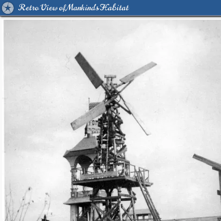
Retro View of Mankind's Habitat