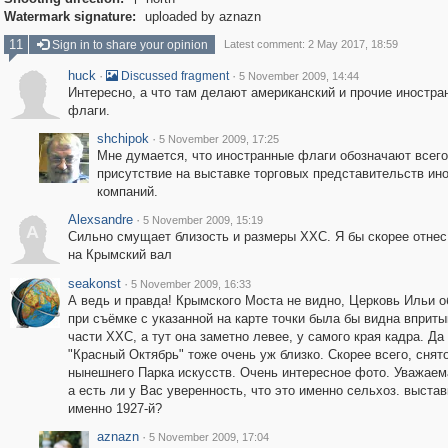

Watermark signature:
uploaded by aznazn
11
Sign in to share your opinion
Latest comment: 2 May 2017, 18:59
huck
·
·
Discussed fragment
5 November 2009, 14:44
Интересно, а что там делают американский и прочие иностра
флаги.
shchipok
·
5 November 2009, 17:25
Мне думается, что иностранные флаги обозначают всег
присутствие на выставке торговых представительств ин
компаний.
Alexsandre
·
5 November 2009, 15:19
A
Сильно смущает близость и размеры ХХС. Я бы скорее отнес
на Крымский вал
seakonst
·
5 November 2009, 16:33
А ведь и правда! Крымского Моста не видно, Церковь Ильи 
при съёмке с указанной на карте точки была бы видна вприты
части ХХС, а тут она заметно левее, у самого края кадра. Да
"Красный Октябрь" тоже очень уж близко. Скорее всего, снято
нынешнего Парка искусств. Очень интересное фото. Уважаем
а есть ли у Вас уверенность, что это именно сельхоз. выстав
именно 1927-й?
aznazn
·
5 November 2009, 17:04