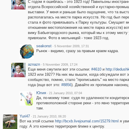
С годом я ошиблась - это 1923 год! Павильоны иностран
отдела Всероссийской хозяйственной и кустарно-промы
выставки. У меня и раньше было ощущение, что та выст
располагалась на месте парка искусств. Но год был пере
стала я фото привязывать к Парку культуры. Смущает м
отношении местоположения на месте парка искусств) вот 
вижу Бабьегородского рынка, который мы к этому месту
привязали. Фото в мельницей - тоже 1923 год.
seakonst
·
5 November 2009, 17:31
Рынок - видимо, сразу за правым краем кадра.
aznazn
·
5 November 2009, 17:24
Еще меня смутили вот эти ссылки:
#4610
и
http://dedush
1923 или 1927? На них мы вышли, когда обсуждали вот 
сообщество, помню, стало "прописывать" на место парка
года (еще вот это:
#8856
). Давайте их пропишем наконец
Юлия
·
21 January 2010, 07:04
Да, по-моему тоже: судя по удаленности кондитерс
противоположной стороне реки - это явно территори
там.
Yuri47
·
21 January 2010, 06:20
Вот на этой ссылке
http://bcxb.livejournal.com/15279.html
я уви
году. А это конечно территрория ближе к центру.