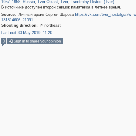
1957
–
1958
,
Russia
,
Tver Oblast
,
Tver
,
Tsentralny District (Tver)
В источнике доступен второй снимок памятника в летнее время.
Source:
Личный архив Сергея Шарова
https://vk.com/tver_nostalgia?w=w
131814606_21091
Shooting direction:
northeast

Last edit 30 May 2019, 11:20
0
Sign in to share your opinion