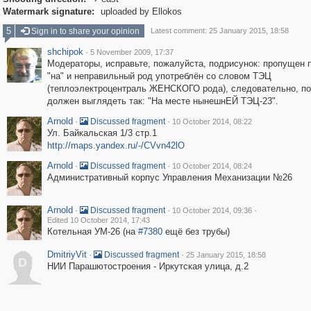

Watermark signature:
uploaded by Ellokos
5
Sign in to share your opinion
Latest comment: 25 January 2015, 18:58
shchipok
·
5 November 2009, 17:37
Модераторы, исправьте, пожалуйста, подрисунок: пропущен 
"на" и неправильный род употреблён со словом ТЭЦ
(теплоэлектроцентраль ЖЕНСКОГО рода), следовательно, п
должен выглядеть так: "На месте нынешнЕЙ ТЭЦ-23".
Arnold
·
·
Discussed fragment
10 October 2014, 08:22
Ул. Байкальская 1/3 стр.1
http://maps.yandex.ru/-/CVvn42lO
Arnold
·
·
Discussed fragment
10 October 2014, 08:24
Административный корпус Управления Механизации №26
Arnold
·
·
·
Discussed fragment
10 October 2014, 09:36
Edited 10 October 2014, 17:43
Котельная УМ-26 (на
#7380
ещё без трубы)
DmitriyVit
·
·
Discussed fragment
25 January 2015, 18:58
D
НИИ Парашютостроения - Иркутская улица, д.2