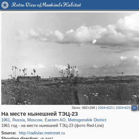
Retro View of Mankind's Habitat
Sizes:
482×298
|
1004×623
|
1004×623
W
319,780
1,406,504
8,286
20,925
29,243
306
243
3
На месте нынешней ТЭЦ-23
1961
,
Russia
,
Moscow
,
Eastern AO
,
Metrogorodok District
1961 год - на месте нынешней ТЭЦ-23 (фото Red-Line)
Source:
http://radislav.metronet.ru
Shooting direction:
east