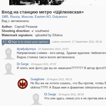
319,780
1,406,255
8,286
20,925
29,243
306
783
3
Вход на станцию метро «Щёлковская»
1985
,
Russia
,
Moscow
,
Eastern AO
,
Golyanovo
Вид с автовокзала.
Author:
Сергей Рязанов
Shooting direction:
southwest

Watermark signature:
uploaded by Ellokos
6
Sign in to share your opinion
Latest comment: 17 September 2011, 08:16
dyadyalyonya
·
16 September 2010, 10:53
d
Направление съёмки - юго-запад. Здание вдалеке- библиоте
Видна стоянка такси возле автовокзала.
Dr.Serge
·
20 August 2011, 07:07
D
И опять мое фото,где вы их накачали??????? Я автор фото!!!
Guaglione
·
20 August 2011, 08:10
Но Вы же не хотите сказать, что Вы против, чтобы
oldmos???!!! А Ваши имя и фамилию обязательно н
Dr.Serge
·
20 August 2011, 08:58
D
Что они здесь лежат,это я не против,мне 