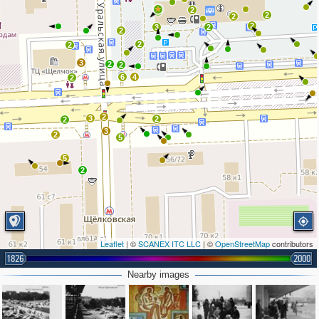
2
2
2
2
2
3
2
2
2
2
3
2
2
6
4
2
2
3
2
2
3
2
5
5
2
Leaflet
| ©
SCANEX ITC LLC
| ©
OpenStreetMap
contributors
1826
2000
Nearby images
2