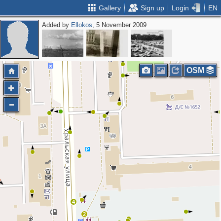
Gallery
Sign up
Login
EN
Added by
Ellokos
, 5 November 2009
2
OSM
4
2