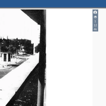
1
12
4k