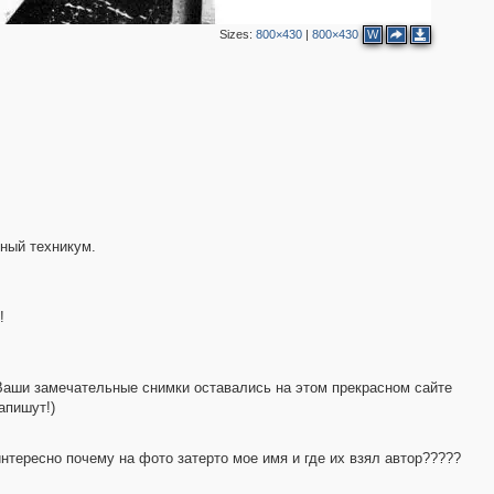
Sizes:
800×430
|
800×430
W
чный техникум.
!
 Ваши замечательные снимки оставались на этом прекрасном сайте
апишут!)
интересно почему на фото затерто мое имя и где их взял автор?????