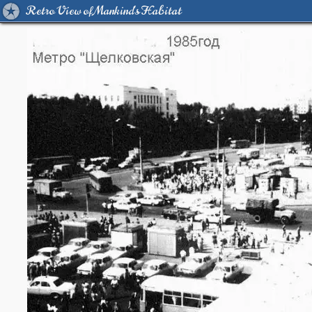
Retro View of Mankind's Habitat