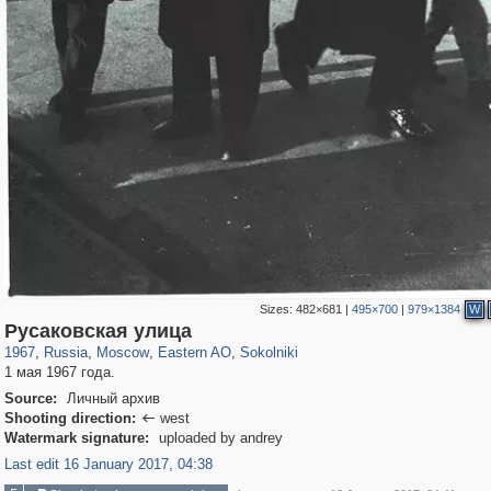
Sizes:
482×681
|
495×700
|
979×1384
W
319,861
1,406,934
8,286
20,939
29,248
306
5,623
49
Русаковская улица
1967
,
Russia
,
Moscow
,
Eastern AO
,
Sokolniki
1 мая 1967 года.
Source:
Личный архив
Shooting direction:
west

Watermark signature:
uploaded by andrey
Last edit 16 January 2017, 04:38