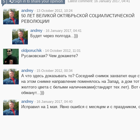
5
Sign in to share your opinion
Latest comment: 16 January 2017, 04:41
andrey
·
13 October 2012, 10:24
50 ЛЕТ ВЕЛИКОЙ ОКТЯБРЬСКОЙ СОЦИАЛИСТИЧЕСКОЙ
РЕВОЛЮЦИИ!
andrey
·
16 January 2017, 04:41
Будет через полгода...)))
oldporuchik
·
14 October 2012, 11:01
Русаковская? Чем докажете?
andrey
·
15 October 2012, 00:34
А что здесь доказывать то? Соседний снимок захватил еще с
на этом снимке направление поменялось на Запад, а дом тот
желтого цвета с белыми наличниками(стандарт тех лет). Вот
обманут...)))
andrey
·
16 January 2017, 04:40
Исправил на 1 мая. Явно ошибся с месяцем и с праздником, с