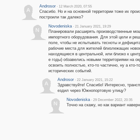
Androsor
·
12 March 2020, 07:55
A
Спасибо. Но и на основной территории тоже их про
построили так далеко?
Novodeniska
·
21 January 2021, 19:29
N
Планировали расширять производственные мощ
импортного оборудования. Для этой цели и реш
поле, чтобы не испытывать тесноты и дефицит
рабочие места для жителей близлежащих новос
находящиеся в центральной, или близко к центра
е годы) обзавелись новыми территориями на окр
освоить полностью, кто-то частично, ну а кто-
исторических событий.
Androsor
·
22 January 2021, 15:22
A
Здравствуйте! Спасибо! Интересно, транс
ездил через Южнопортовую улицу?
Novodeniska
·
29 December 2022, 20:35
N
Точно на скажу, но как вариант навер