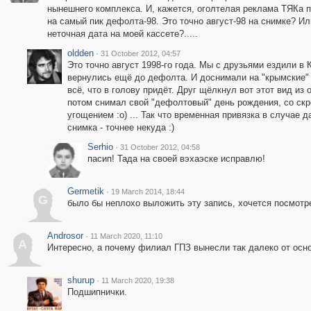
нынешнего комплекса. И, кажется, оголтелая реклама ТЯКа 
на самый пик дефолта-98. Это точно август-98 на снимке? Ил
неточная дата на моей кассете?.....
oldden
·
31 October 2012, 04:57
Это точно август 1998-го года. Мы с друзьями ездили в 
вернулись ещё до дефолта. И доснимали на "крымские"
всё, что в голову придёт. Друг щёлкнул вот этот вид из о
потом снимал свой "дефолтовый" день рождения, со ск
угощением :о) ... Так что временная привязка в случае д
снимка - точнее некуда :)
Serhio
·
31 October 2012, 04:58
пасип! Тада на своей вэхаэске исправлю!
Germetik
·
19 March 2014, 18:44
G
было бы неплохо выложить эту запись, хочется посмотре
Androsor
·
11 March 2020, 11:10
A
Интересно, а почему филиал ГПЗ вынесли так далеко от осн
shurup
·
11 March 2020, 19:38
Подшипнички.