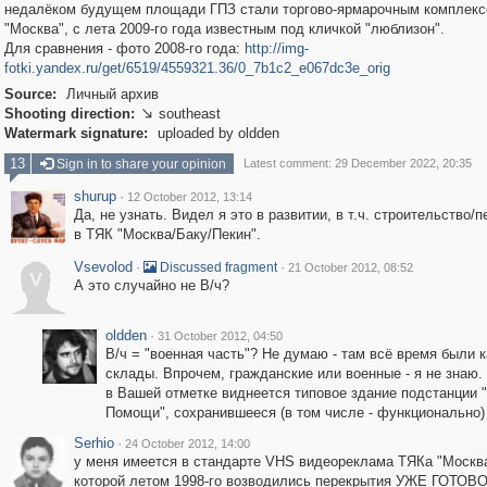
недалёком будущем площади ГПЗ стали торгово-ярмарочным комплек
"Москва", с лета 2009-го года известным под кличкой "люблизон".
Для сравнения - фото 2008-го года:
http://img-
fotki.yandex.ru/get/6519/4559321.36/0_7b1c2_e067dc3e_orig
Source:
Личный архив
Shooting direction:
southeast

Watermark signature:
uploaded by oldden
13
Sign in to share your opinion
Latest comment: 29 December 2022, 20:35
shurup
·
12 October 2012, 13:14
Да, не узнать. Видел я это в развитии, в т.ч. строительство/
в ТЯК "Москва/Баку/Пекин".
Vsevolod
·
·
Discussed fragment
21 October 2012, 08:52
V
А это случайно не В/ч?
oldden
·
31 October 2012, 04:50
В/ч = "военная часть"? Не думаю - там всё время были к
склады. Впрочем, гражданские или военные - я не знаю.
в Вашей отметке виднеется типовое здание подстанции 
Помощи", сохранившееся (в том числе - функционально)
Serhio
·
24 October 2012, 14:00
у меня имеется в стандарте VHS видеореклама ТЯКа "Москва
которой летом 1998-го возводились перекрытия УЖЕ ГОТОВ