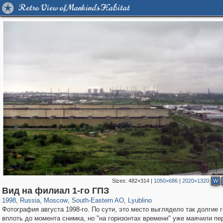
Retro View of Mankind's Habitat
Sizes:
482×314
|
1050×686
|
2020×1320
W
319,861
1,406,837
8,286
11,379
29,243
197
585
2
Вид на филиал 1-го ГПЗ
1998
,
Russia
,
Moscow
,
South-Eastern AO
,
Lyublino
Фотография августа 1998-го. По сути, это место выглядело так долгие 
вплоть до момента снимка, но "на горизонтах времени" уже маячили пе