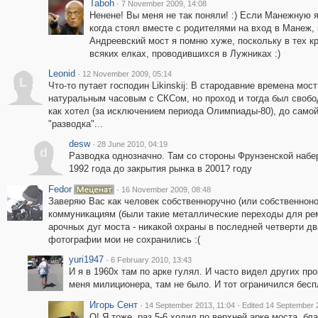
Taboh
·
7 November 2009, 14:08
Ненене! Вы меня не так поняли! :) Если Манежную я
когда стоял вместе с родителями на вход в Манеж, 
Андреевский мост я помню хуже, поскольку в тех кр
всяких елках, проводившихся в Лужниках :)
Leonid
·
12 November 2009, 05:14
L
Что-то путает господин Likinskij: В стародавние времена мо
натуральным часовым с СКСом, но проход и тогда был свобод
как хотел (за исключением периода Олимпиады-80), до самой 
"разводка"...
desw
·
28 June 2010, 04:19
d
Разводка однозначно. Там со стороны Фрунзенской набер
1992 года до закрытия рынка в 2001? году
Fedor
·
16 November 2009, 08:48
Заверяю Вас как человек собственноручно (или собственнон
коммуникациям (были такие металлические переходы для рем
арочных дуг моста - никакой охраны в последней четверти д
фотографии мои не сохранились :(
yuri1947
·
6 February 2010, 13:43
И я в 1960х там по арке гулял. И часто видел других п
меня милиционера, там не было. И тот ограничился бес
Игорь Сент
·
·
14 September 2013, 11:04
Edited 14 September 
О! Я тоже, раз 5-6 ходил по верхней арке моста, б