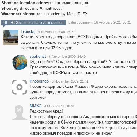
Shooting location address:
гагарина площадь
Shooting direction:
northwest

Watermark signature:
uploaded by MessiR_ZX
18
Sign in to share your opinion
Latest comment: 16 February 2021, 00:21
Likinskij
·
6 November 2009, 16:27
Кстати, мост тогда охранялся ВОХРовцами. Пройти можно был
за деньги. Сколько точно - не упомню по малолетству и из-за
гиперинфляции 92-95 годов.
seakonst
·
6 November 2009, 16:49
Куда пройти? С одного берега на другой? А вот по его бл
Краснолужскому - в конце 80-х можно было ходить сове
свободно, и ВОХРы я там не помню.
Photosnob
·
6 November 2009, 21:41
Перед концертом Жана Мишеля Жарра охрана тоже пыта
пущать народ на мост, но была оттеснена превосходящ
зрителей.
MMX2
·
4 March 2011, 16:31
M
Редкостный бред!
Я жил на берегу со стороны Андреевского монастыря и 3
неделю ходил в 61-ую поликлинику (на противоположной
по этому мосту. За 8 лет (с начала 90-х и до почти до их
никого окромя поездов и прохожих не видел!