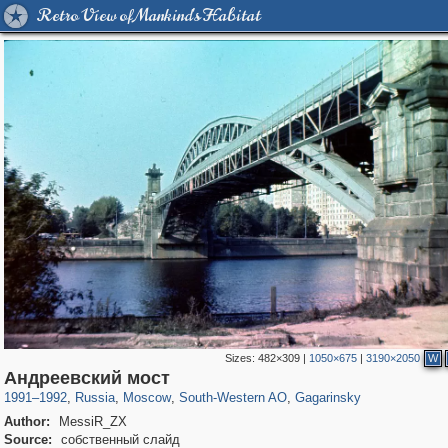
Retro View of Mankind's Habitat
Sizes:
482×309
|
1050×675
|
3190×2050
W
319,780
1,406,255
8,286
12,410
29,243
76
3,868
20
Андреевский мост
1991
–
1992
,
Russia
,
Moscow
,
South-Western AO
,
Gagarinsky
Author:
MessiR_ZX
Source:
собственный слайд