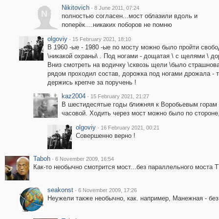
Nikitovich
·
8 June 2011, 07:24
N
полностью согласен...мост облазили вдоль и
поперёк....никаких поборов не помню
olgoviy
·
15 February 2021, 18:10
В 1960 -ые - 1980 -ые по мосту можно было пройти своб
\никакой охраны\ . Под ногами - дощатая \ с щелями \ до
Вниз смотреть на водичку \сквозь щели \было страшнова
рядом проходил состав, дорожка под ногами дрожала - т
держись крепче за поручень !
kaz2004
·
15 February 2021, 21:27
В шестидесятые годы ближняя к Воробьевым горам 
часовой. Ходить через мост можно было по стороне
olgoviy
·
16 February 2021, 00:21
Совершенно верно !
Taboh
·
6 November 2009, 16:54
Как-то необычно смотрится мост...без параллельного моста Т
seakonst
·
6 November 2009, 17:26
Неужели также необычно, как. например, Манежная - без 