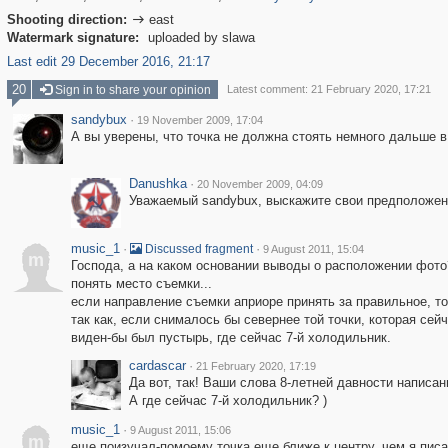
Shooting direction:
east

Watermark signature:
uploaded by slawa
Last edit 29 December 2016, 21:17
20
Sign in to share your opinion
Latest comment: 21 February 2020, 17:21
sandybux
·
19 November 2009, 17:04
А вы уверены, что точка не должна стоять немного дальше в
Danushka
·
20 November 2009, 04:09
Уважаемый sandybux, выскажите свои предположени
music_1
·
·
Discussed fragment
9 August 2011, 15:04
m
Господа, а на каком основании выводы о расположении фото?
понять место съемки...
если направление съемки априоре принять за правильное, т
так как, если снималось бы севернее той точки, которая се
виден-бы был пустырь, где сейчас 7-й холодильник.
cardascar
·
21 February 2020, 17:19
Да вот, так! Ваши слова 8-летней давности написани
А где сейчас 7-й холодильник? )
music_1
·
9 August 2011, 15:06
m
еще поизучал-помоему точка еще ближе к центру, чем я писа