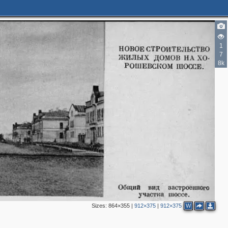
1
7
8k
Sizes:
864×355
|
912×375
|
912×375
W