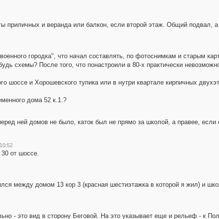
ы приличных и веранда или балкон, если второй этаж. Общий подвал, а 
военного городка", что начал составлять, по фотоснимкам и старым карт
будь схемы? После того, что понастроили в 80-х практически невозможно
го шоссе и Хорошевского тупика или в нутри квартале кирпичных двухэ
менного дома 52 к.1.?
еред ней домов не было, каток был не прямо за школой, а правее, если 
10:52
 30 от шоссе.
ился между домом 13 кор 3 (красная шестиэтажка в которой я жил) и шко
ьно - это вид в сторону Беговой. На это указывает еще и рельеф - к По