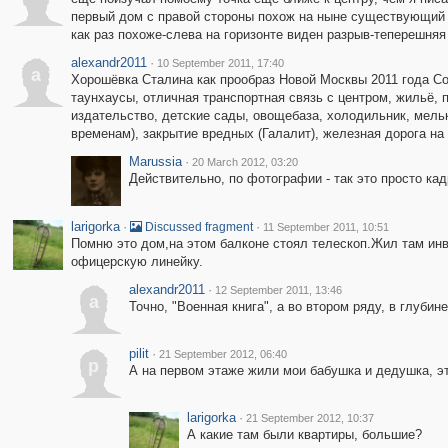
первый дом с правой стороны похож на ныне существующий 
как раз похоже-слева на горизонте виден разрыв-теперешняя
alexandr2011
·
10 September 2011, 17:40
a
Хорошёвка Сталина как прообраз Новой Москвы 2011 года С
таунхаусы, отличная транспортная связь с центром, жильё, 
издательство, детские сады, овощебаза, холодильник, мельк
временам), закрытие вредных (Галалит), железная дорога на 
Marussia
·
20 March 2012, 03:20
Действительно, по фотографии - так это просто ка
larigorka
·
·
Discussed fragment
11 September 2011, 10:51
Помню это дом,на этом балконе стоял телескоп.Жил там инва
офицерскую линейку.
alexandr2011
·
12 September 2011, 13:46
a
Точно, "Военная книга", а во втором ряду, в глубин
pilit
·
21 September 2012, 06:40
p
А на первом этаже жили мои бабушка и дедушка, эт
larigorka
·
21 September 2012, 10:37
А какие там были квартиры, большие?