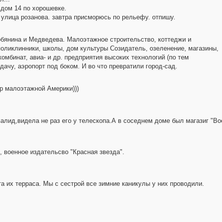
дом 14 по хорошевке.
 улица розанова. завтра присморюсь по рельефу. отпишу.
обянина и Медведева. Малоэтажное строительство, коттеджи и
поликлинники, школы, дом культуры Созидатель, озеленение, магазины,
омбинат, авиа- и др. предприятия высоких технологий (по тем
дачу, аэропорт под боком. И во что превратили город-сад.
др малоэтажной Америки)))
лид,видела не раз его у телескопа.А в соседнем доме был магазиг "Во
е, военное издательсво "Красная звезда".
а их терраса. Мы с сестрой все зимние каникулы у них проводили.