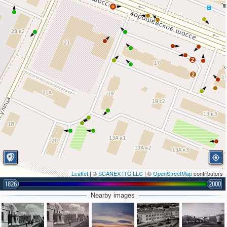
2
2
Leaflet
| ©
SCANEX ITC LLC
| ©
OpenStreetMap
contributors
1826
2000
Nearby images