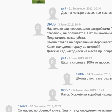
pilit
·
21 September 2012, 10:44
p
Дом на четыре семьи, три комнат
DRUS
·
3 June 2013, 14:44
D
Настолько заинтересовался застройками "
стараюсь, не получается. Нет ли какой-ни
Подскажите, пожалуйста:
Школа стояла на пересечении Хорошевско
Каток находился сразу за школой?
Детский сад находился на месте пр. совре
pilit
·
4 June 2013, 04:23
p
Школа стояла в 100м от шоссе, п
flint97
·
14 November 2013, 
f
Школа стояла метрах в
flint97
·
14 November 2013, 10:49
f
Каток (хоккейная коробка) наход
cservs
·
20 December 2011, 07:27
c
Согласен, по Военной книге. Значит вид определен не правил