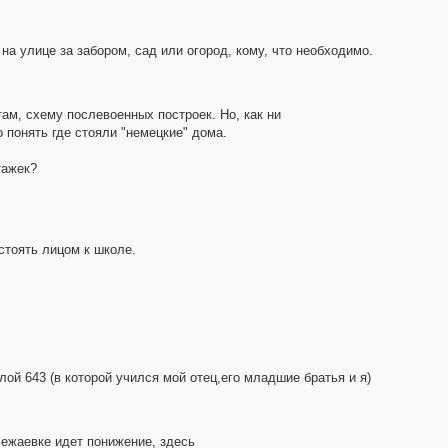
на улице за забором, сад или огород, кому, что необходимо.
ам, схему послевоенных построек. Но, как ни
 понять где стояли "немецкие" дома.
тажек?
стоять лицом к школе.
лой 643 (в которой учился мой отец,его младшие братья и я)
лежаевке идет понижение, здесь