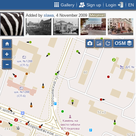
Gallery
Sign up
Login
EN
Added by
slawa
, 4 November 2009
4
3
OSM
2
2
2