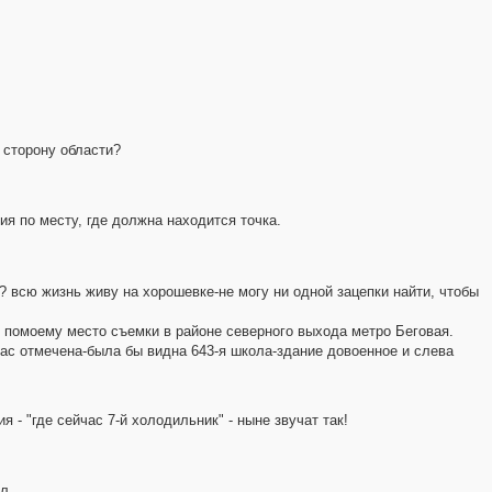
 сторону области?
я по месту, где должна находится точка.
 всю жизнь живу на хорошевке-не могу ни одной зацепки найти, чтобы
о помоему место съемки в районе северного выхода метро Беговая.
йчас отмечена-была бы видна 643-я школа-здание довоенное и слева
я - "где сейчас 7-й холодильник" - ныне звучат так!
л...