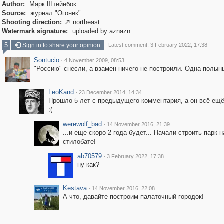
Author:
Марк Штейнбок
Source:
журнал "Огонек"
Shooting direction:
northeast

Watermark signature:
uploaded by aznazn
5
Sign in to share your opinion
Latest comment: 3 February 2022, 17:38
Sontucio
·
4 November 2009, 08:53
"Россию" снесли, а взамен ничего не построили. Одна полынь
LeoKand
·
23 December 2014, 14:34
Прошло 5 лет с предыдущего комментария, а он всё ещё
:(
werewolf_bad
·
14 November 2016, 21:39
...и еще скоро 2 года будет... Начали строить парк н
стилобате!
ab70579
·
3 February 2022, 17:38
ну как?
Kestava
·
14 November 2016, 22:08
А что, давайте построим палаточный городок!