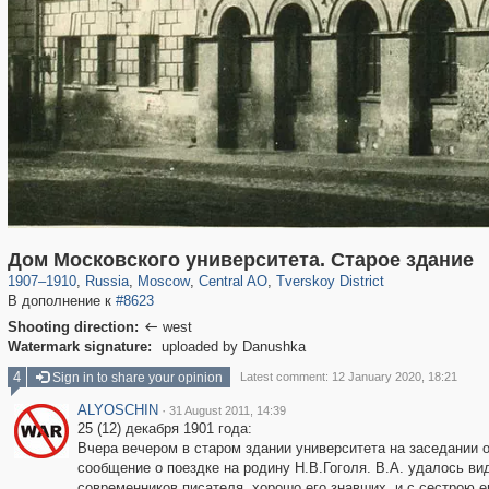
319,861
1,406,849
160,009
8,286
29,243
5,916
53,052
2,283
Дом Московского университета. Старое здание
1907
–
1910
,
Russia
,
Moscow
,
Central AO
,
Tverskoy District
В дополнение к
#8623
Shooting direction:
west

Watermark signature:
uploaded by Danushka
4
Sign in to share your opinion
Latest comment: 12 January 2020, 18:21
ALYOSCHIN
·
31 August 2011, 14:39
25 (12) декабря 1901 года:
Вчера вечером в старом здании университета на заседании
сообщение о поездке на родину Н.В.Гоголя. В.А. удалось ви
современников писателя, хорошо его знавших, и с сестрою ег