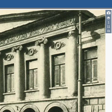
1
11
4k
3