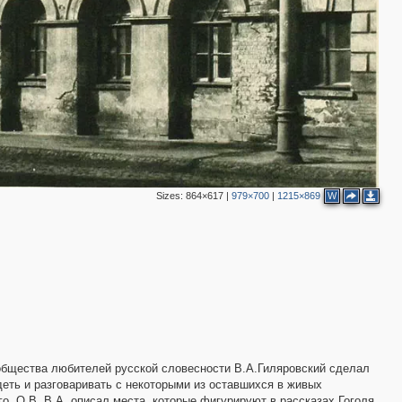
4
2
3
2
2
Sizes:
864×617
|
979×700
|
1215×869
W
2
5
2
3
4
5
3
 общества любителей русской словесности В.А.Гиляровский сделал
деть и разговаривать с некоторыми из оставшихся в живых
о, О.В. В.А. описал места, которые фигурируют в рассказах Гоголя,