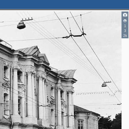
1
3
2k
2
2
4
3
2
3
4
7
6
3
5
6
4