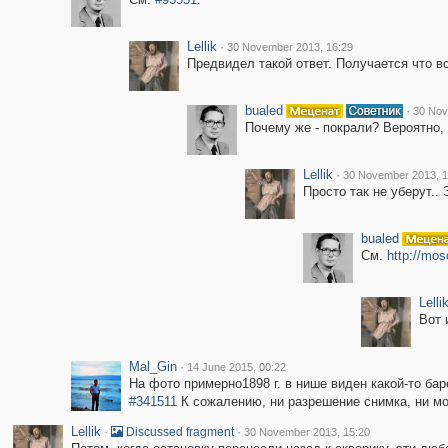
Lellik
·
30 November 2013, 16:29
Предвидел такой ответ. Получается что в
bualed
·
30 Nov
Почему же - покрали? Вероятно, 
Lellik
·
30 November 2013, 1
Просто так не уберут..
bualed
См.
http://mo
Lelli
Вот 
Mal_Gin
·
14 June 2015, 00:22
На фото примерно1898 г. в нише виден какой-то бар
#341511
К сожалению, ни разрешение снимка, ни мои
Lellik
·
·
Discussed fragment
30 November 2013, 15:20