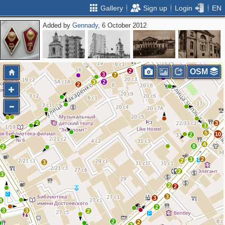
Gallery
Sign up
Login
EN
Added by
Gennady
, 6 October 2012
2
2
2
2
4
OSM
2
3
7
3
2
2
2
3
3
5
10
2
4
8
2
3
2
2
3
2
3
2
2
3
3
4
2
3
3
2
2
2