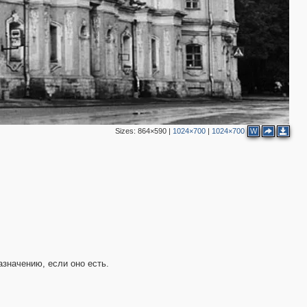
2
3
5
3
2
Sizes:
864×590
|
1024×700
|
1024×700
W
3
3
2
азначению, если оно есть.