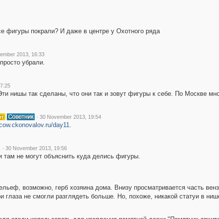
се фигуры покрали? И даже в центре у Охотного ряда
ember 2013, 16:33
просто убрали.
7:25
 Эти нишы так сделаны, что они так и зовут фигуры к себе. По Москве мн
·
30 November 2013, 19:54
scow.ckonovalov.ru/day11
.
k
·
30 November 2013, 19:56
и там не могут объяснить куда делись фигуры.
ельеф, возможно, герб хозяина дома. Внизу просматривается часть вензел
 глаза не смогли разглядеть больше. Но, похоже, никакой статуи в ниш