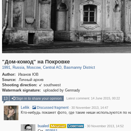
319,864
1,406,840
160,012
8,286
29,243
5,916
13,204
520
"Дом-комод" на Покровке
1991
,
Russia
,
Moscow
,
Central AO
,
Basmanny District
Author:
Иванов ЮВ
Source:
Личный архив
Shooting direction:
southwest

Watermark signature:
uploaded by Gennady
13
Sign in to share your opinion
Latest comment: 14 June 2015, 00:22
Lellik
·
·
Discussed fragment
30 November 2013, 14:47
Кто-нибудь покажет фото, где такие ниши используются по н
bualed
·
30 November 2013, 14:52
См.
#93551
.