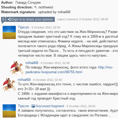
Author:
Говард Сочурек
Shooting direction:
northwest

Watermark signature:
uploaded by mihail68
5
Sign in to share your opinion
Latest comment: 6 October 2012, 09:09
Tipicon
·
6 October 2012, 02:34
Откуда сведения, что это шествие на Жен-Мироносиц? Разве 
праздник бывает крестный ход? К тому же в 1959-м в десяты
месяца мая отмечалась Фомина неделя, - на ней, действител
полагается такого рода обряд. А Жены-Мироносицы праздную
третьей недели по Пасхе... То есть в пятьдесят девятом - эт
четвертое число мая. В общем здесь чего-то напутано...
mihail68
·
6 October 2012, 02:48
По поводу Жен-мироносиц, фото етого года-
http://mu-
pankratov.livejournal.com/99755.html
mihail68
·
6 October 2012, 02:40
То што Жен-мироносиц ето точно, с числом ошибся, пардон!)))
ето 3+15= 18 мая )))
С 1906г. с издания манифеста о веротерпимости на Жен-миро
кажный год проводят Крестный ход.
Tipicon
·
·
Discussed fragment
6 October 2012, 05:00
А забавно получилось, согласитесь: такое впечатление, буд
Богородица с Младенцем идет в сандалиях по Рогожке...