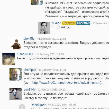
В начале 1950-х гг. Всесоюзное радио тр
«Угадайка», в качестве заставки которой 
«“Угадайка”, “Угадайка” – интересная игра
Разложили мы тетрадки, краски разные бе
bualed
·
21 November 
"..... ская"(?)
alek48s
·
4 December 2014, 17:58
Забавно, что не закрашено, а забито. Видимо дешевле и
отдерёт и порядок.
KRASNOFF
·
11 January 2011, 14:19
Такие штуки чугунные предназначались для привязи лошадей.
shchipok
·
11 January 2011, 14:31
Эти штуки не предназначались для привязи лошадей (хот
использовал, пока не получал по шее от городового). Э
(см. -
http://www.fire01.narod.ru/content/ludi/zimin.htm
).
yuri1947
·
11 January 2011, 15:12
Забавно, вот в штатах все города подобными тумбами ут
никому в голову не приходит.
Redkiikadr
·
12 January 2011, 03:28
R