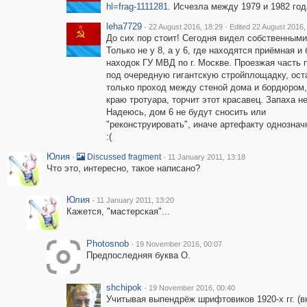
hl=frag-1111281
. Исчезла между 1979 и 1982 год
leha7729
·
·
22 August 2016, 18:29
Edited 22 August 2016,
До сих пор стоит! Сегодня видел собственными
Только не у 8, а у 6, где находятся приёмная и
находок ГУ МВД по г. Москве. Проезжая часть 
под очередную гигантскую стройплощадку, ост
только проход между стеной дома и бордюром, 
краю тротуара, торчит этот красавец. Запаха не
Надеюсь, дом 6 не будут сносить или
"реконструировать", иначе артефакту однознач
:(
Юлия
·
·
Discussed fragment
11 January 2011, 13:18
Что это, интересно, такое написано?
Юлия
·
11 January 2011, 13:20
Кажется, "мастерская"...
Photosnob
·
19 November 2016, 00:07
Предпоследняя буква О.
shchipok
·
19 November 2016, 00:40
Учитывая выпендрёж шрифтовиков 1920-х гг. 