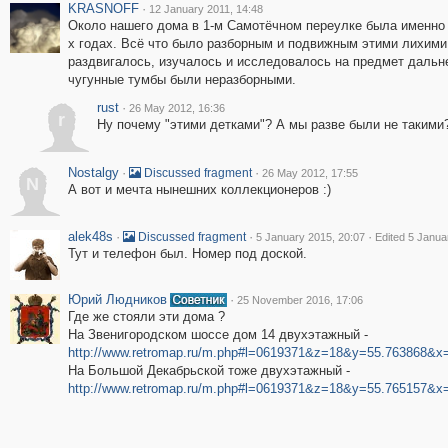
KRASNOFF
·
12 January 2011, 14:48
Около нашего дома в 1-м Самотёчном переулке была именно 
х годах. Всё что было разборным и подвижным этими лихими
раздвигалось, изучалось и исследовалось на предмет дальн
чугунные тумбы были неразборными.
rust
·
26 May 2012, 16:36
r
Ну почему "этими детками"? А мы разве были не такими
Nostalgy
·
·
Discussed fragment
26 May 2012, 17:55
N
А вот и мечта нынешних коллекционеров :)
alek48s
·
·
·
Discussed fragment
5 January 2015, 20:07
Edited 5 Janua
Тут и телефон был. Номер под доской.
Юрий Людников
·
25 November 2016, 17:06
Где же стояли эти дома ?
На Звенигородском шоссе дом 14 двухэтажный -
http://www.retromap.ru/m.php#l=0619371&z=18&y=55.763868&x
На Большой Декабрьской тоже двухэтажный -
http://www.retromap.ru/m.php#l=0619371&z=18&y=55.765157&x