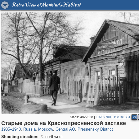
Retro View of Mankind's Habitat
Sizes:
482×328
|
1026×700
|
1981×1351
W
319,861
1,406,942
160,009
8,286
29,248
5,916
13,345
396
Старые дома на Краснопресненской заставе
1935
–
1940
,
Russia
,
Moscow
,
Central AO
,
Presnensky District
Shooting direction:
northwest
