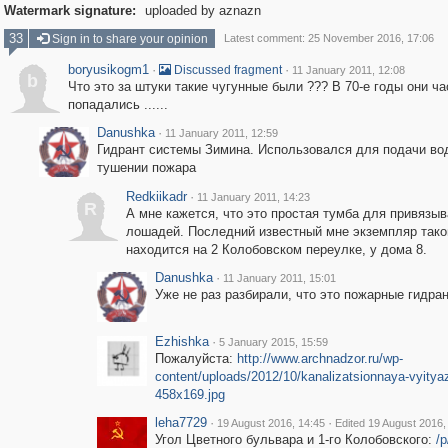
Watermark signature:
uploaded by aznazn
33
Sign in to share your opinion
Latest comment: 25 November 2016, 17:06
boryusikogm1
·
·
Discussed fragment
11 January 2011, 12:08
b
Что это за штуки такие чугунные были ??? В 70-е годы они ч
попадались ......
Danushka
·
11 January 2011, 12:59
Гидрант системы Зимина. Использовался для подачи во
тушении пожара
Redkiikadr
·
11 January 2011, 14:23
R
А мне кажется, что это простая тумба для привязы
лошадей. Последний известный мне экземпляр тако
находится на 2 Колобовском переулке, у дома 8.
Danushka
·
11 January 2011, 15:01
Уже не раз разбирали, что это пожарные гидра
Ezhishka
·
5 January 2015, 15:59
Пожалуйста:
http://www.archnadzor.ru/wp-
content/uploads/2012/10/kanalizatsionnaya-vyitya
458x169.jpg
leha7729
·
·
19 August 2016, 14:45
Edited 19 August 2016,
Угол Цветного бульвара и 1-го Колобовского:
/