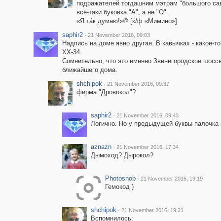
подражателей тогдашним мэтрам "большого сав
всё-таки буковка "А", а не "О".
«Я та́к думаю!»© [к/ф «Мимино»]
saphir2
·
21 November 2016, 09:03
Надпись на доме явно другая. В кавычках - какое-т
ХХ-34
Сомнительно, что это именно Звенигородское шоссе
ближайшего дома.
shchipok
·
21 November 2016, 09:37
фирма "Дровокол"?
saphir2
·
21 November 2016, 09:43
Логично. Но у предыдущей буквы палочка 
aznazn
·
21 November 2016, 17:34
Дымоход? Дырокол?
Photosnob
·
21 November 2016, 19:19
Гемокод )
shchipok
·
21 November 2016, 19:21
Вспомнилось: