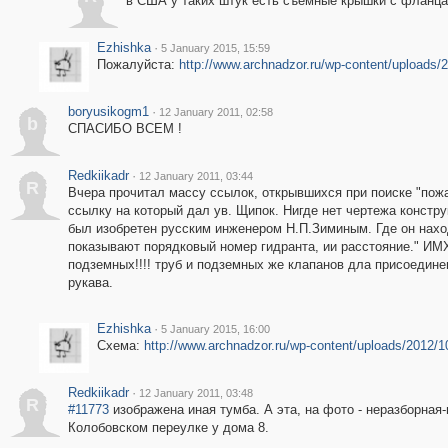
в США у таких штук есть съемные крышки с фланца
Ezhishka
·
5 January 2015, 15:59
Пожалуйста:
http://www.archnadzor.ru/wp-content/uploads/
boryusikogm1
·
12 January 2011, 02:58
b
СПАСИБО ВСЕМ !
Redkiikadr
·
12 January 2011, 03:44
R
Вчера прочитал массу ссылок, открывшихся при поиске "пож
ссылку на который дал ув. Щипок. Нигде нет чертежа констру
был изобретен русским инженером Н.П.Зиминым. Где он нах
показывают порядковый номер гидранта, ии расстояние." ИМ
подземных!!!! труб и подземных же клапанов дла присоедине
рукава.
Ezhishka
·
5 January 2015, 16:00
Схема:
http://www.archnadzor.ru/wp-content/uploads/2012/1
Redkiikadr
·
12 January 2011, 03:48
R
#11773
изображена иная тумба. А эта, на фото - неразборная
Колобовском переулке у дома 8.