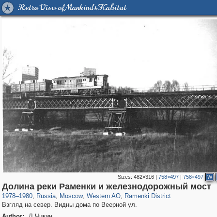
Retro View of Mankind's Habitat
Sizes:
482×316
|
758×497
|
758×497
W
319,878
1,407,206
8,286
27,131
29,248
310
5,677
64
Долина реки Раменки и железнодорожный мост
1978
–
1980
,
Russia
,
Moscow
,
Western AO
,
Ramenki District
Взгляд на север. Видны дома по Веерной ул.
Author:
Л Чикин