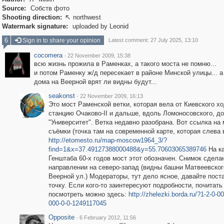
Source:
Собств фото
Shooting direction:
northwest

Watermark signature:
uploaded by Leonid
6
Sign in to share your opinion
Latest comment: 27 July 2025, 13:10
cocomera
·
22 November 2009, 15:38
всю жизнь прожила в Раменках, а такого моста не помню...
и потом Раменку ж/д пересекает в районе Минской улицы... а
дома на Веерной врят ли видны будут...
seakonst
·
22 November 2009, 16:13
Это мост Раменской ветки, которая вела от Киевского хо
станцию Очаково-II и дальше, вдоль Ломоносовского, до
"Университет". Ветка недавно разобрана. Вот ссылка на
съёмки (точка там на современной карте, которая слева 
http://etomesto.ru/map-moscow1964_3/?
find=1&x=37.49127388000488&y=55.70603065389746
На к
Генштаба 60-х годов мост этот обозначен. Снимок сдела
направлении на северо-запад (видны башни Матвеевског
Веерной ул.) Модераторы, тут дело ясное, давайте пост
точку. Если кого-то заинтересуют подробности, почитать
посмотреть можно здесь:
http://zhelezki.borda.ru/?1-2-0-0
000-0-0-1249117045
Opposite
·
6 February 2012, 11:56