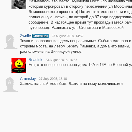
Называлось это место "Кукушкин мост" (по названию теп
который курсировал в сторону пересечения ул Мосфиль
Ломоносовского проспекта) Потом этот мост снесли и с
полноценную насыпь, по которой до 97 года поддержив
сообщение. В настоящее время тут прокладывается рам
путепровод. Развязка с ул. Столетова и Матвеевкой.
Zwolle
·
23 August 2018, 14:52
Z
Точка и направление здесь неправильные. Съёмка сделана с
стороны моста, на левом берегу Раменки, а дома что видны,
расположены на Винницкой улице.
Seadick
·
23 August 2018, 16:57
Нет, это совершенно точно дома 12А и 14А по Веерной у
Aminskiy
·
27 July 2025, 13:10
A
Замечательный мост был. Лазили по нему мальчишками