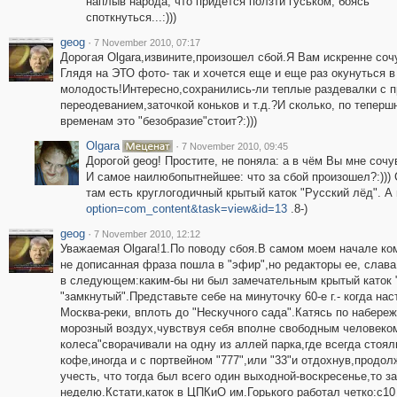
наплыв народа, что придётся ползти гуськом, боясь
споткнуться...:)))
geog
·
7 November 2010, 07:17
Дорогая Olgara,извините,произошел сбой.Я Вам искренне соч
Глядя на ЭТО фото- так и хочется еще и еще раз окунуться в
молодость!Интересно,сохранились-ли теплые раздевалки с п
переодеванием,заточкой коньков и т.д.?И сколько, по теперш
временам это "безобразие"стоит?:)))
Olgara
·
7 November 2010, 09:45
Дорогой geog! Простите, не поняла: а в чём Вы мне сочу
И самое наилюбопытнейшее: что за сбой произошел?:)))
там есть круглогодичный крытый каток "Русский лёд". А
option=com_content&task=view&id=13
.8-)
geog
·
7 November 2010, 12:12
Уважаемая Olgara!1.По поводу сбоя.В самом моем начале ко
не дописанная фраза пошла в "эфир",но редакторы ее, слава
в следующем:каким-бы ни был замечательным крытый каток "Р
"замкнутый".Представьте себе на минуточку 60-е г.- когда 
Москва-реки, вплоть до "Нескучного сада".Катясь по набер
морозный воздух,чувствуя себя вполне свободным человеком(
колеса"сворачивали на одну из аллей парка,где всегда стоя
кофе,иногда и с портвейном "777",или "33"и отдохнув,продо
учесть, что тогда был всего один выходной-воскресенье,то з
неделю.Кстати,каток в ЦПКиО им.Горького работал четко:с10 