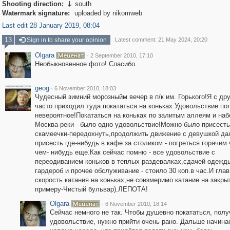
Shooting direction:
south

Watermark signature:
uploaded by nikomweb
Last edit 28 January 2019, 08:04
13
Sign in to share your opinion
Latest comment: 21 May 2024, 20:20
Olgara
·
2 September 2010, 17:10
Необыкновенное фото! Спасибо.
geog
·
6 November 2010, 18:03
Чудесный зимний морозныйм вечер в п/к им. Горького!Я с др
часто приходил туда покататься на коньках.Удовольствие по
невероятное!Покататься на коньках по залитым аллеям и на
Москва-реки - было одно удовольствие!Можно было присесть
скамеечки-передохнуть,продолжить движение с девушкой да
присесть где-нибудь в кафе за столиком - погреться горячим
чем- нибудь еще.Как сейчас помню - все удовольствие с
переодиванием коньков в теплых раздевалках,сдачей одежд
гардероб и прочее обслуживание - стоило 30 коп.в час.И глав
скорость катания на коньках,не соизмеримо катание на закры
примеру-Чистый бульвар).ЛЕПОТА!
Olgara
·
6 November 2010, 18:14
Сейчас немного не так. Чтобы душевно покататься, полу
удовольствие, нужно прийти очень рано. Дальше начина