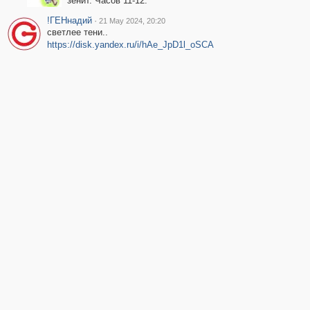
зенит. Часов 11-12.
!ГЕНнадий
·
21 May 2024, 20:20
светлее тени..
https://disk.yandex.ru/i/hAe_JpD1l_oSCA