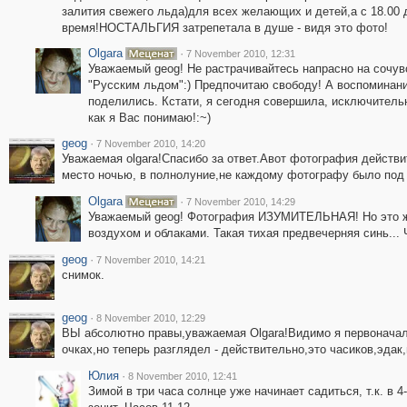
залития свежего льда)для всех желающих и детей,а с 18.00 
время!НОСТАЛЬГИЯ затрепетала в душе - видя это фото!
Olgara
·
7 November 2010, 12:31
Уважаемый geog! Не растрачивайтесь напрасно на сочувс
"Русским льдом":) Предпочитаю свободу! А воспоминани
поделились. Кстати, я сегодня совершила, исключительн
как я Вас понимаю!:~)
geog
·
7 November 2010, 14:20
Уважаемая olgara!Спасибо за ответ.Авот фотография дейст
место ночью, в полнолуние,не каждому фотографу было под
Olgara
·
7 November 2010, 14:29
Уважаемый geog! Фотография ИЗУМИТЕЛЬНАЯ! Но это ж
воздухом и облаками. Такая тихая предвечерняя синь... Ч
geog
·
7 November 2010, 14:21
снимок.
geog
·
8 November 2010, 12:29
ВЫ абсолютно правы,уважаемая Olgara!Видимо я первоначал
очках,но теперь разглядел - действительно,это часиков,эдак,в
Юлия
·
8 November 2010, 12:41
Зимой в три часа солнце уже начинает садиться, т.к. в 4