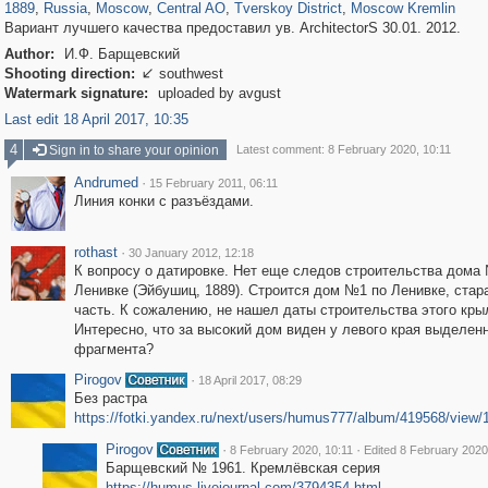
1889
,
Russia
,
Moscow
,
Central AO
,
Tverskoy District
,
Moscow Kremlin
Вариант лучшего качества предоставил ув. ArchitectorS 30.01. 2012.
Author:
И.Ф. Барщевский
Shooting direction:
southwest

Watermark signature:
uploaded by avgust
Last edit 18 April 2017, 10:35
4
Sign in to share your opinion
Latest comment: 8 February 2020, 10:11
Andrumed
·
15 February 2011, 06:11
Линия конки с разъёздами.
rothast
·
30 January 2012, 12:18
К вопросу о датировке. Нет еще следов строительства дома
Ленивке (Эйбушиц, 1889). Строится дом №1 по Ленивке, стар
часть. К сожалению, не нашел даты строительства этого кры
Интересно, что за высокий дом виден у левого края выделен
фрагмента?
Pirogov
·
18 April 2017, 08:29
Без растра
https://fotki.yandex.ru/next/users/humus777/album/419568/view
Pirogov
·
·
8 February 2020, 10:11
Edited 8 February 2020
Барщевский № 1961. Кремлёвская серия
https://humus.livejournal.com/3794354.html