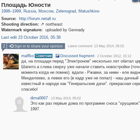
319,968
1,407,712
8,295
4,223
29,262
17
1,315
2
Площадь Юности
1998
–
1999
,
Russia
,
Moscow
,
Zelenograd
,
Matushkino
Source:
http://forum.netall.ru
Shooting direction:
northeast

Watermark signature:
uploaded by Gennady
Last edit 23 October 2016, 05:38
2
Sign in to share your opinion
Latest comment: 13 May 2014, 05:02
maffko
·
·
Discussed fragment
2 October 2012, 15:12
да, на площади перед "Электроном" несколько лет обитал ци
Шапито.а слева сверху уже начали ставить новостройки (точ
момента когда не помню). вдали - Ржавки, за ними - еле видн
Менделеево, а левее его (в кадр уже не попал) - наш дачный
известный в народе как "Генеральские дачи". прекрасная сер
спасибо!
dima0667
·
13 May 2014, 05:02
d
Это как раз первые дома по программе сноса "хрущевок"
1997.