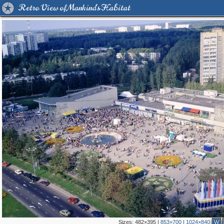
Retro View of Mankind's Habitat
Sizes:
482×395
|
853×700
|
1024×840
W