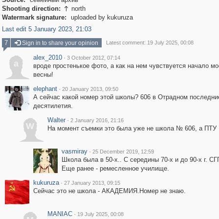
Shooting direction:
north

Watermark signature:
uploaded by kukuruza
Last edit 5 January 2023, 21:03
7
Sign in to share your opinion
Latest comment: 19 July 2025, 00:08
alex_2010
·
3 October 2012, 07:14
a
вроде простенькое фото, а как на нем чувствуется начало м
весны!
elephant
·
20 January 2013, 09:50
А сейчас какой номер этой школы? 606 в Отрадном последни
десятилетия.
Walter
·
2 January 2016, 21:16
W
На момент съемки это была уже не школа № 606, а ПТУ
vasmiray
·
25 December 2019, 12:59
Школа была в 50-х.. С середины 70-х и до 90-х г. 
Еще ранее - ремесленное училище.
kukuruza
·
27 January 2013, 09:15
Сейчас это не школа - АКАДЕМИЯ.Номер не знаю.
MANIAC
·
19 July 2025, 00:08