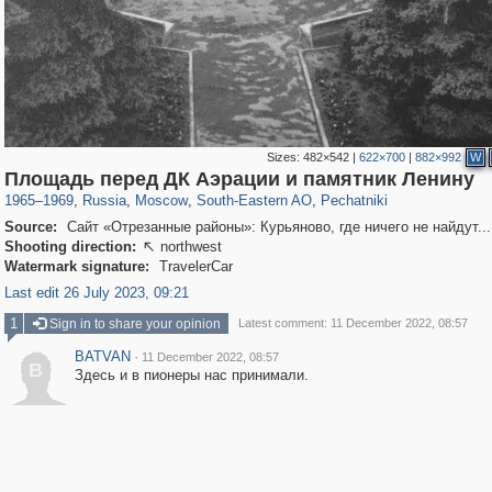
Sizes:
482×542
|
622×700
|
882×992
W
319,864
1,406,672
8,286
11,379
29,243
197
1,745
35
Площадь перед ДК Аэрации и памятник Ленину
1965
–
1969
,
Russia
,
Moscow
,
South-Eastern AO
,
Pechatniki
Source:
Сайт «Отрезанные районы»: Курьяново, где ничего не найдут...
Shooting direction:
northwest

Watermark signature:
TravelerCar
Last edit 26 July 2023, 09:21
1
Sign in to share your opinion
Latest comment: 11 December 2022, 08:57
BATVAN
·
11 December 2022, 08:57
B
Здесь и в пионеры нас принимали.