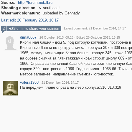
Source:
http://forum.netall.ru
Shooting direction:
southeast

Watermark signature:
uploaded by Gennady
Last edit 26 February 2019, 16:17
2
Sign in to share your opinion
Latest comment: 21 December 2014, 14:17
dima0667
·
·
26 October 2013, 09:26
Edited 26 October 2013, 16:15
d
Кирпичная башня - дом 5, под которую котлован, построена в
Кирпичные башни по центру снимка - корпуса 307 и 308 постр
1965, между ними видна белая башня - корпус 345 - тоже 196
на обрезе снимка за пятиэтажками кран строит школу 609 - о
1966. Справа за кирпичной башней кран строит кирпичную ба
корпус 329 - построена в 1966. Годы снимка - 1965-66. Точка н
метров западнее, направление съемки - юго-восток.
valera1953
·
21 December 2014, 14:17
На переднем плане справа на лево корпуса:316,318,319