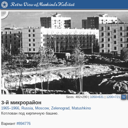
Retro View of Mankind's Habitat
Sizes:
482×290
|
1050×631
|
1200×721
W
319,864
1,406,840
8,286
4,222
29,243
17
1,315
2
3-й микрорайон
1965
–
1966
,
Russia
,
Moscow
,
Zelenograd
,
Matushkino
Котлован под кирпичную башню.
Вариант
#894776