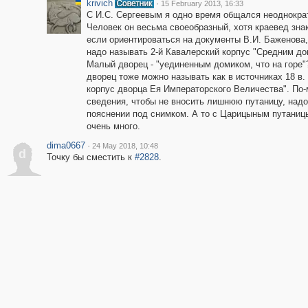
krivich
·
15 February 2013, 16:33
С И.С. Сергеевым я одно время общался неоднокра
Человек он весьма своеобразный, хотя краевед зн
если ориентироваться на документы В.И. Баженова,
надо называть 2-й Кавалерский корпус "Средним до
Малый дворец - "уединенным домиком, что на горе
дворец тоже можно называть как в источниках 18 в. 
корпус дворца Ея Императорского Величества". По-
сведения, чтобы не вносить лишнюю путаницу, надо
пояснении под снимком. А то с Царицыным путаницы
очень много.
dima0667
·
24 May 2018, 10:48
d
Точку бы сместить к
#2828
.