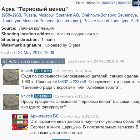
Sizes:
482×408
|
800×678
|
800×678
W
319,780
1,406,516
8,286
21,637
29,243
390
3,004
75
Арка "Терновый венец"
2,276
60
1,209
25
1958
–
1968
,
Russia
,
Moscow
,
Southern AO
,
Orekhovo-Borisovo Severnoye
,
Tsaritsyno Museum-Preserve (eastern part)
,
Palace side of Tsaritsyno Park
Source:
Личная коллекция
Shooting location address:
москва воздушная ул
Shooting direction:
north

Watermark signature:
uploaded by Olgara
Last edit 24 May 2018, 18:38
5
Sign in to share your opinion
Latest comment: 24 May 2018, 10:48
krivich
·
11 February 2013, 04:48
Судя по сохранности белокаменных деталей, снимок сделан 
1960-х. Сравните
#13632
и
#33756
. Сооружение это принято н
"Галерея-ограда с воротами" или "Хлебные ворота".
krivich
·
15 February 2013, 14:58
Прошу прощения, а название "Терновый венец" Вы сами при
оно где-то фигурирует?
Архитектор ВС
·
15 February 2013, 15:10
Это название ввел заново в научно-популярный оборот И
Сергеев в книге Царицыно. В пояснительных записках В
арка именуется именно так.